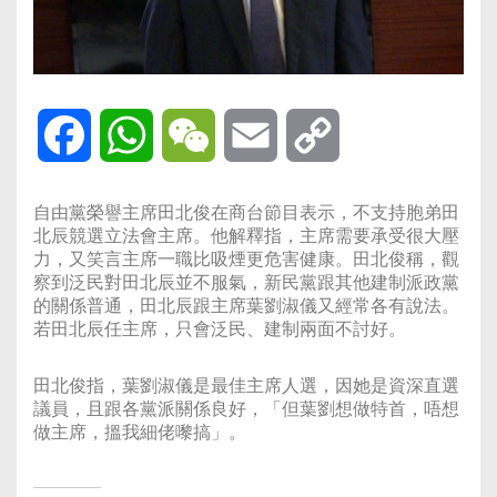
Facebook
WhatsApp
WeChat
Email
Copy
Link
自由黨榮譽主席田北俊在商台節目表示，不支持胞弟田
北辰競選立法會主席。他解釋指，主席需要承受很大壓
力，又笑言主席一職比吸煙更危害健康。田北俊稱，觀
察到泛民對田北辰並不服氣，新民黨跟其他建制派政黨
的關係普通，田北辰跟主席葉劉淑儀又經常各有說法。
若田北辰任主席，只會泛民、建制兩面不討好。
田北俊指，葉劉淑儀是最佳主席人選，因她是資深直選
議員，且跟各黨派關係良好，「但葉劉想做特首，唔想
做主席，搵我細佬嚟搞」。