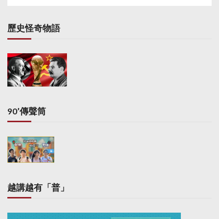
歷史怪奇物語
90’傳聲筒
越講越有「普」