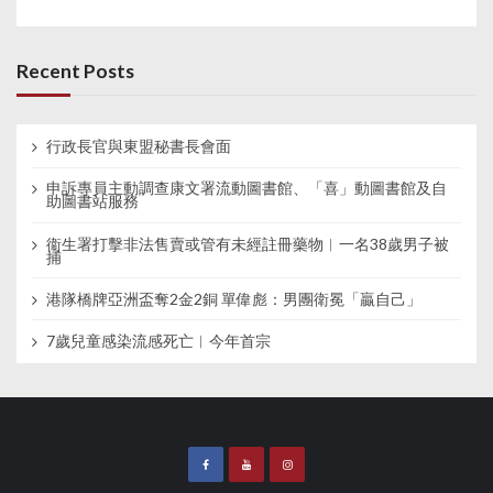
Recent Posts
行政長官與東盟秘書長會面
申訴專員主動調查康文署流動圖書館、「喜」動圖書館及自
助圖書站服務
衞生署打擊非法售賣或管有未經註冊藥物︱一名38歲男子被
捕
港隊橋牌亞洲盃奪2金2銅 單偉彪：男團衛冕「贏自己」
7歲兒童感染流感死亡︱今年首宗