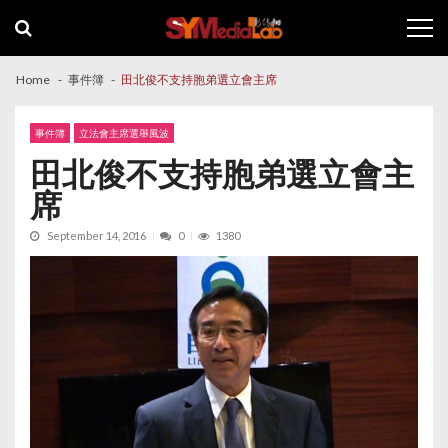
Skip
Skip
to
to
navigation
content
Home
事件簿
田北俊不支持胞弟選立會主席
事件簿
立法會主席選舉風波
田北俊不支持胞弟選立會主
席
September 14, 2016
0
1380