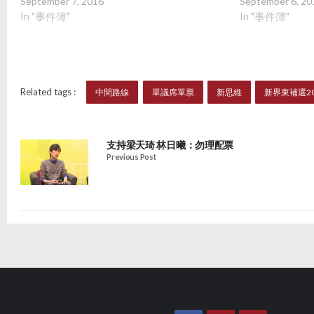
September 7, 2016
September 6, 20
In "事件簿"
In "事件簿"
Related tags :
中間路線
單議席單票
新思維
新界東補選20
支持梁天琦 林日曦：勿理配票
Previous Post