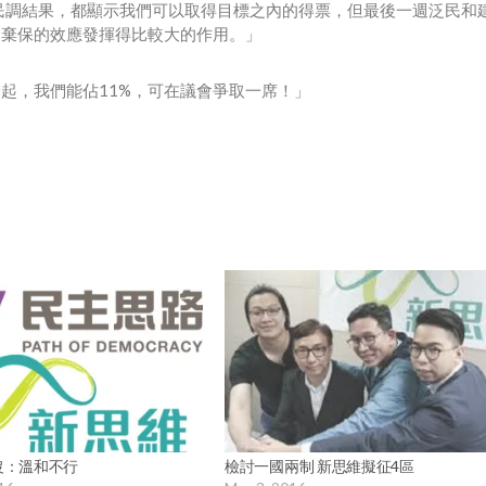
民調結果，都顯示我們可以取得目標之內的得票，但最後一週泛民和
，棄保的效應發揮得比較大的作用。」
起，我們能佔11%，可在議會爭取一席！」
沒：溫和不行
檢討一國兩制 新思維擬征4區