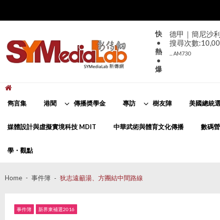
Skip
Skip
to
to
navigation
content
快
德甲｜簡尼沙利咸
•
搜尋次數:10,00
熱
... AM730
•
爆
新傳網
SYMediaLab
雋言集
港聞
傳播奬學金
專訪
樹友陣
美國總統選
媒體設計與虛擬實境科技 MDIT
中華武術與體育文化傳播
數碼營
學・觀點
Home
事件簿
狄志遠籲湯、方團結中間路線
事件簿
新界東補選2016