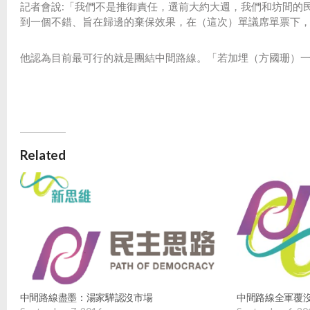
記者會說:「我們不是推御責任，選前大約大週，我們和坊間的
到一個不錯、旨在歸邊的棄保效果，在（這次）單議席單票下
他認為目前最可行的就是團結中間路線。「若加埋（方國珊）一
Related
中間路線盡墨：湯家驊認沒市場
中間路線全軍覆