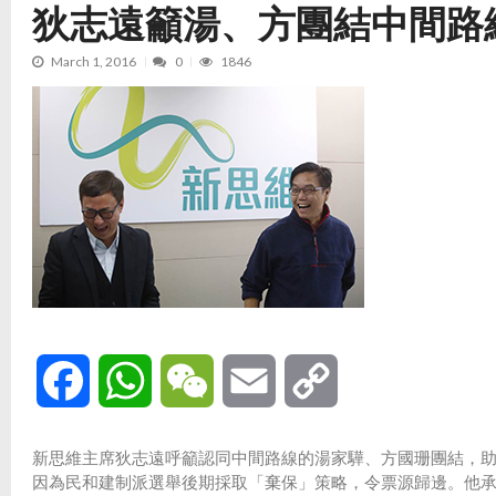
狄志遠籲湯、方團結中間路
March 1, 2016
0
1846
Facebook
WhatsApp
WeChat
Email
Copy
Link
新思維主席狄志遠呼籲認同中間路線的湯家驊、方國珊團結，助
因為民和建制派選舉後期採取「棄保」策略，令票源歸邊。他承