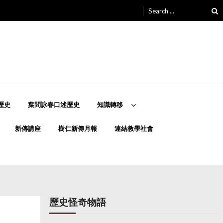
Search
for:
歷史
葉問詠春口述歷史
知識轉移
新傳講座
樹仁新傳月報
連結教學社會
歷史怪奇物語