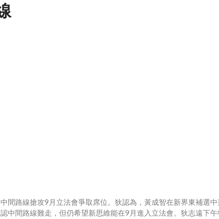
線
中間路線搶攻9月立法會爭取席位。狄認為，黃成智在新界東補選中
認中間路線難走，但仍希望新思維能在9月進入立法會。狄志遠下午