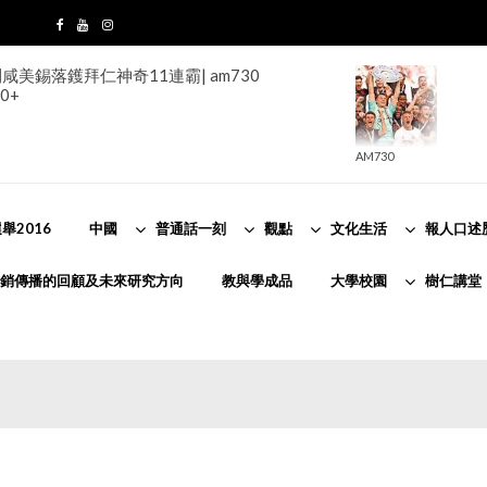
美錫落鑊拜仁神奇11連霸| am730
0+
AM730
舉2016
中國
普通話一刻
觀點
文化生活
報人口述
銷傳播的回顧及未來研究方向
教與學成品
大學校園
樹仁講堂