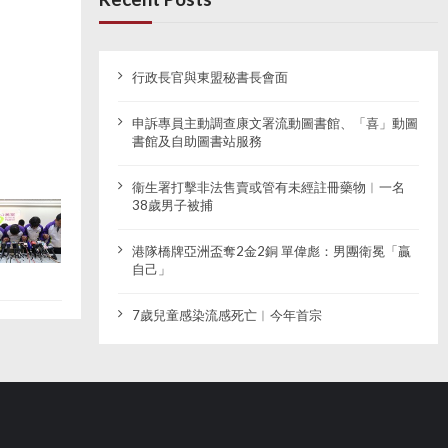
行政長官與東盟秘書長會面
申訴專員主動調查康文署流動圖書館、「喜」動圖
書館及自助圖書站服務
衞生署打擊非法售賣或管有未經註冊藥物︱一名
38歲男子被捕
港隊橋牌亞洲盃奪2金2銅 單偉彪：男團衛冕「贏
自己」
7歲兒童感染流感死亡︱今年首宗