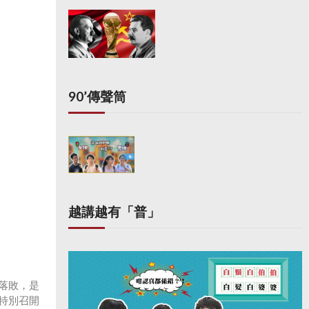
90’傳聲筒
越講越有「普」
落敗，是
特別召開