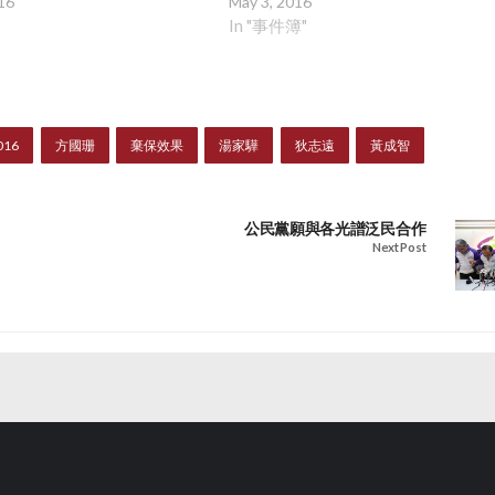
16
May 3, 2016
In "事件簿"
16
方國珊
棄保效果
湯家驊
狄志遠
黃成智
公民黨願與各光譜泛民合作
Next Post