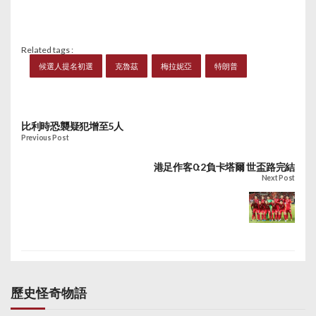
Related tags :
候選人提名初選
克魯茲
梅拉妮亞
特朗普
比利時恐襲疑犯增至5人
Previous Post
港足作客0:2負卡塔爾 世盃路完結
Next Post
歷史怪奇物語