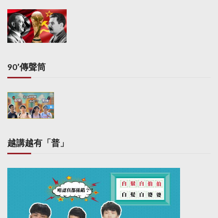
90’傳聲筒
越講越有「普」