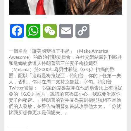
Facebook
WhatsApp
WeChat
Email
Copy
Link
一個名為「讓美國變得了不起」（Make America
Awesome）的政治行動委員會，在社交網站廣告刊載共
和黨總統參選人特朗普第三任妻子梅拉妮亞
（Melania）於2000年為男性雜誌《G.Q.》拍攝的艷
照，配以「這就是梅拉妮亞．特朗普，你的下任第一夫
人，否則，你可在周二支持克魯茲」字句。特朗普
Twitter警告：「說謊的克魯茲剛在他的廣告用上梅拉妮
亞的《G.Q.》照片，說謊的克魯茲小心，我或要泄露你
妻子的秘密。」特朗普的對手克魯茲則指那張相不是他
們的人發放，並警告特朗普如嘗試攻擊他太太，「你就
比我所想像更加是個懦夫」。