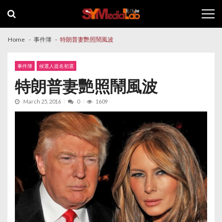
Skip
Skip
to
to
navigation
content
Home
事件簿
特朗普妻艷照鬧風波
事件簿
候選人提名初選
特朗普妻艷照鬧風波
March 25, 2016
0
1609