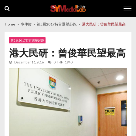
Skip
Skip
to
to
navigation
content
Home
事件簿
第5屆2017特首選舉起跑
港大民研：曾俊華民望最高
第5屆2017特首選舉起跑
港大民研：曾俊華民望最高
December 16, 2016
0
1940