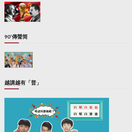
90’傳聲筒
越講越有「普」