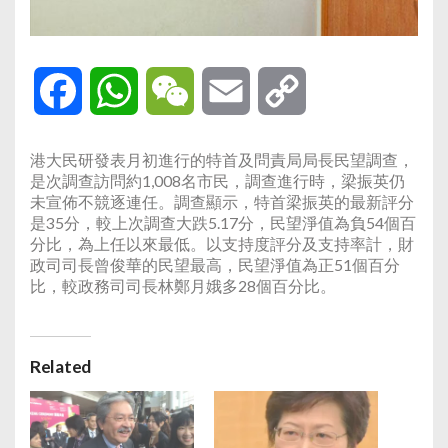
Facebook
WhatsApp
WeChat
Email
Copy
Link
港大民研發表月初進行的特首及問責局局長民望調查，
是次調查訪問約1,008名市民，調查進行時，梁振英仍
未宣佈不競逐連任。調查顯示，特首梁振英的最新評分
是35分，較上次調查大跌5.17分，民望淨值為負54個百
分比，為上任以來最低。以支持度評分及支持率計，財
政司司長曾俊華的民望最高，民望淨值為正51個百分
比，較政務司司長林鄭月娥多28個百分比。
Related