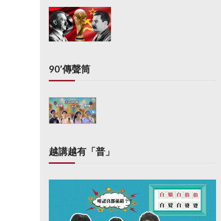
90’傳聲筒
越講越有「普」