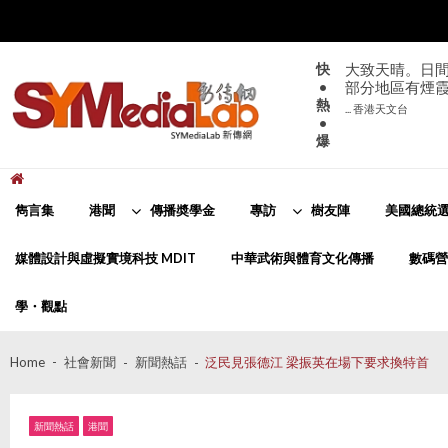
Skip
Skip
to
to
navigation
content
快
大致天晴。日間
•
部分地區有煙
熱
... 香港天文台
•
爆
新傳網
SYMediaLab
雋言集
港聞
傳播奬學金
專訪
樹友陣
美國總統選
媒體設計與虛擬實境科技 MDIT
中華武術與體育文化傳播
數碼營
學・觀點
Home
社會新聞
新聞熱話
泛民見張德江 梁振英在場下要求換特首
新聞熱話
港聞