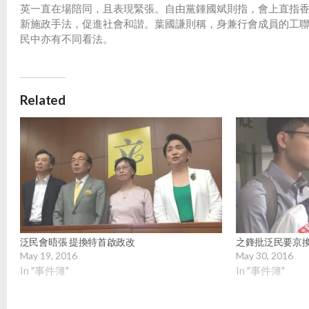
英一直在場陪同，且表現緊張。自由黨鍾國斌則指，會上直指
新施政手法，促進社會和諧。葉國謙則稱，身兼行會成員的工
民中亦有不同看法。
Related
泛民會晤張 提換特首啟政改
之鋒批泛民要京
May 19, 2016
May 30, 2016
In "事件簿"
In "事件簿"