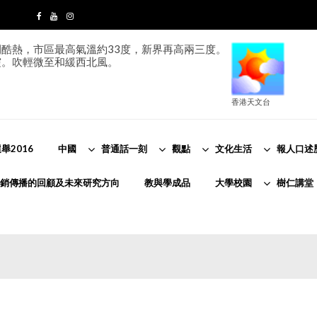
酷熱，市區最高氣溫約33度，新界再高兩三度。
霞。吹輕微至和緩西北風。
香港天文台
舉2016
中國
普通話一刻
觀點
文化生活
報人口述
銷傳播的回顧及未來研究方向
教與學成品
大學校園
樹仁講堂