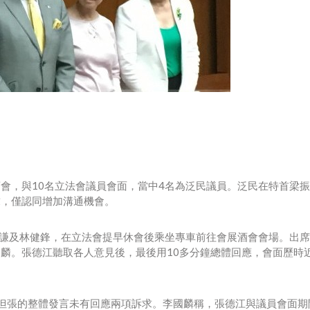
會，與10名立法會議員會面，當中4名為泛民議員。泛民在特首梁
求，僅認同增加溝通機會。
國謙及林健鋒，在立法會提早休會後乘坐專車前往會展酒會會場。出席
麟。張德江聽取各人意見後，最後用10多分鐘總體回應，會面歷時近
但張的整體發言未有回應兩項訴求。李國麟稱，張德江與議員會面期