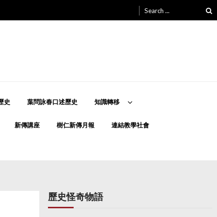
Search
for:
歷史
葉問詠春口述歷史
知識轉移
新傳講座
樹仁新傳月報
連結教學社會
歷史怪奇物語