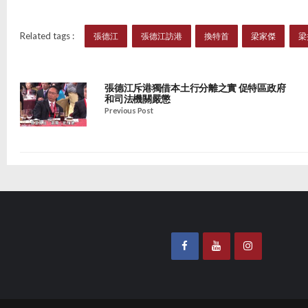
Related tags :
張德江
張德江訪港
換特首
梁家傑
梁
張德江斥港獨借本土行分離之實 促特區政府
和司法機關嚴懲
Previous Post