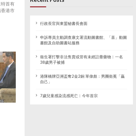
來特首有
指香港市
行政長官與東盟秘書長會面
申訴專員主動調查康文署流動圖書館、「喜」動圖
書館及自助圖書站服務
衞生署打擊非法售賣或管有未經註冊藥物︱一名
38歲男子被捕
港隊橋牌亞洲盃奪2金2銅 單偉彪：男團衛冕「贏
自己」
7歲兒童感染流感死亡︱今年首宗