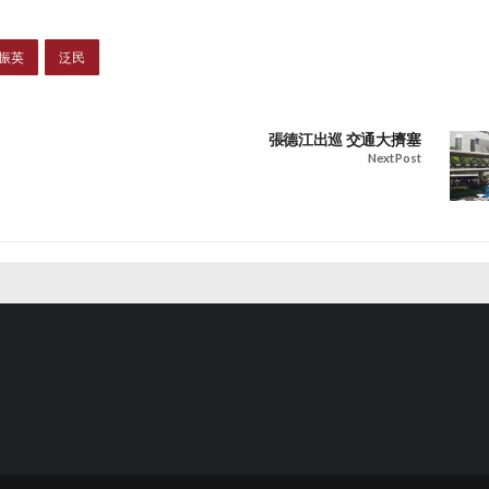
振英
泛民
張德江出巡 交通大擠塞
Next Post