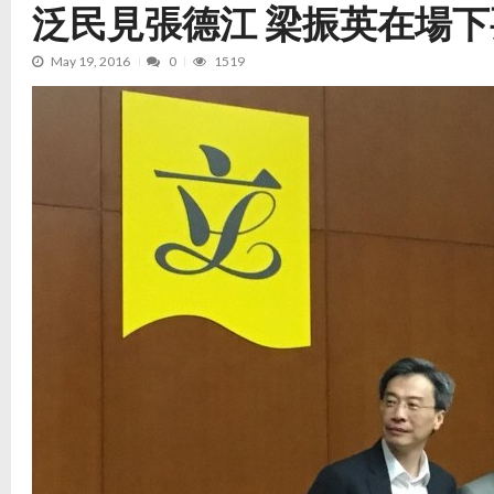
泛民見張德江 梁振英在場
May 19, 2016
0
1519