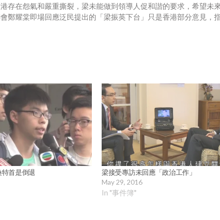
香港存在怨氣和嚴重撕裂，梁未能做到領導人促和諧的要求，希望未
聯會鄭耀棠即場回應泛民提出的「梁振英下台」只是香港部分意見，
換特首是倒退
梁接受專訪未回應「政治工作」
May 29, 2016
In "事件簿"