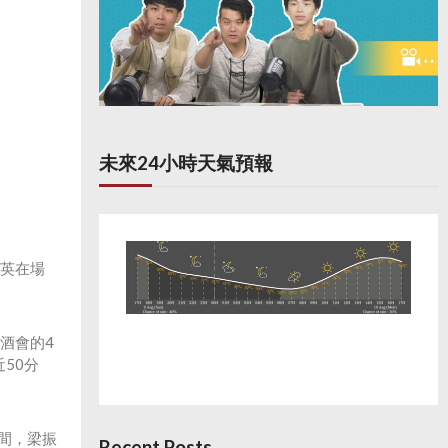
未來24小時天氣預報
振英在場
酒會的4
50分
間，梁振
Recent Posts