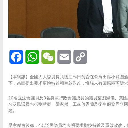
Facebook
WhatsApp
WeChat
Email
Copy
Link
【本網訊】全國人大委員長張德江昨日黃昏在會展出席小範圍酒
下，當面提出要求更換特首和重啟政改，惟張未有回應兩項訴
10名立法會議員及3名身兼行政會議成員的議員葉劉淑儀、葉
名泛民議員包括劉慧卿、梁家傑、工黨何秀蘭及衛生服務界李國
鐘。
梁家傑會後稱，4名泛民議員均表明要求撤換特首及重啟政改，