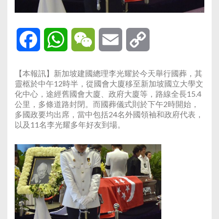
Facebook
WhatsApp
WeChat
Email
Copy
Link
【本報訊】新加坡建國總理李光耀於今天舉行國葬，其
靈柩於中午12時半，從國會大廈移至新加坡國立大學文
化中心，途經舊國會大廈、政府大廈等，路線全長15.4
公里，多條道路封閉。而國葬儀式則於下午2時開始，
多國政要均出席，當中包括24名外國領袖和政府代表，
以及11名李光耀多年好友到場。