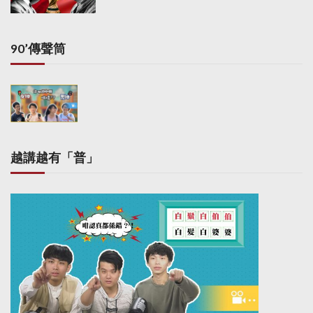
90’傳聲筒
越講越有「普」