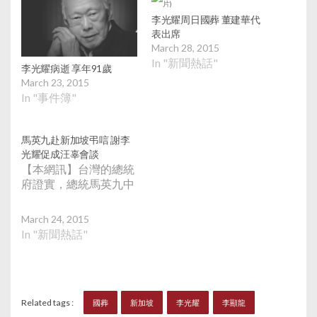
李光耀周日國葬 董建華代
表出席
March 28, 2015
In "新聞熱話"
李光耀病逝 享年91歲
March 23, 2015
In "事件簿"
馬英九赴新加坡弔唁 謝李
光耀促成汪辜會談
【本網訊】台灣的總統
府證實，總統馬英九中
March 24, 2015
In "新聞熱話"
Related tags :
國葬
新加坡
李光耀
李顯龍