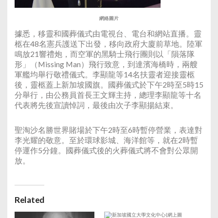
網絡圖片
據悉，移靈和國葬儀式由電視台、電台和網站直播。靈
柩在48名憲兵護送下出發，移向政府大廈前草地。陸軍
鳴放21響禮炮，而空軍的黑騎士飛行團則以「隕落隊
形」（Missing Man）飛行致意，到達濱海橋時，兩艘
軍艦均舉行敬禮儀式。李顯龍等14名扶靈者迎接靈柩
後，靈柩蓋上新加坡國旗。國葬儀式於下午2時至5時15
分舉行，由公務員首長王文輝主持，總理李顯龍等十名
代表將先後宣讀悼詞，最後由次子李顯揚結束。
聖淘沙名勝世界賭場於下午2時至6時暫停營業，表達對
李光耀的敬意。至於環球影城、海洋館等，就在2時暫
停運作5分鐘。國葬儀式後的火葬儀式將不會對公眾開
放。
Related