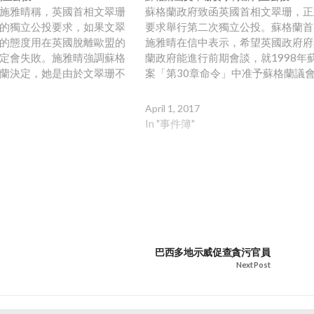
施雅晴稱，英國首相文翠珊
蘇格蘭政府致函英國首相文翠珊，正
的獨立公投要求，如果文翠
要求舉行第二次獨立公投。蘇格蘭首
的態度用在英國脫離歐盟的
施雅晴在信中表示，希望英國政府府
定會失敗。施雅晴強調蘇格
蘭政府能進行前期會談，就1998年
蘭決定，她是由於文翠珊不
案「第30章命令」中准予蘇格蘭議
呼籲舉行第二次獨立公投。
立公投一事進行討論。施雅晴在信中
規定，任何在蘇格蘭進行有
因為情況改變，蘇格蘭民眾應該有自
April 1, 2017
必須獲英國議會同意。
利選擇他們的未來。另外，歐盟向2
In "事件簿"
國發出談判方針草案，就如何與英國
歐安排提供藍圖。 草案指談判宗旨
成員國的利益，計劃分階段進行。
巴西多地示威促查貪污官員
Next Post