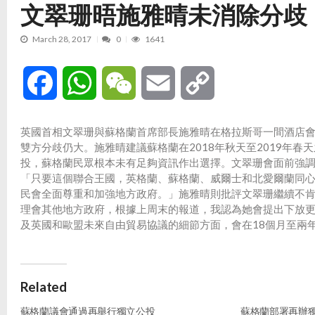
文翠珊晤施雅晴未消除分歧
March 28, 2017
0
1641
Facebook
WhatsApp
WeChat
Email
Copy
Link
英國首相文翠珊與蘇格蘭首席部長施雅晴在格拉斯哥一間酒店
雙方分歧仍大。施雅晴建議蘇格蘭在2018年秋天至2019年
投，蘇格蘭民眾根本未有足夠資訊作出選擇。文翠珊會面前強
「只要這個聯合王國，英格蘭、蘇格蘭、威爾士和北愛爾蘭同
民會全面尊重和加強地方政府。」施雅晴則批評文翠珊繼續不
理會其他地方政府，根據上周末的報道，我認為她會提出下放
及英國和歐盟未來自由貿易協議的細節方面，會在18個月至兩
Related
蘇格蘭議會通過再舉行獨立公投
蘇格蘭部署再辦