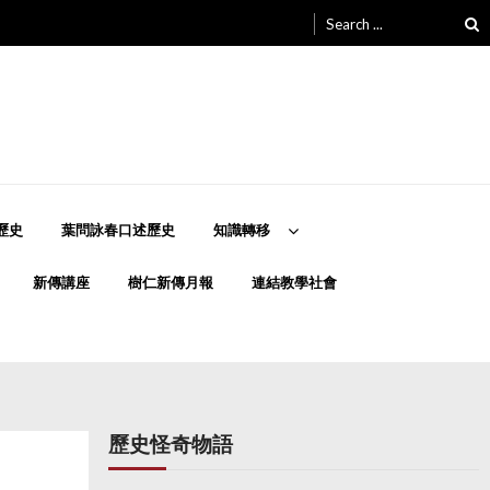
Search
for:
歷史
葉問詠春口述歷史
知識轉移
新傳講座
樹仁新傳月報
連結教學社會
歷史怪奇物語