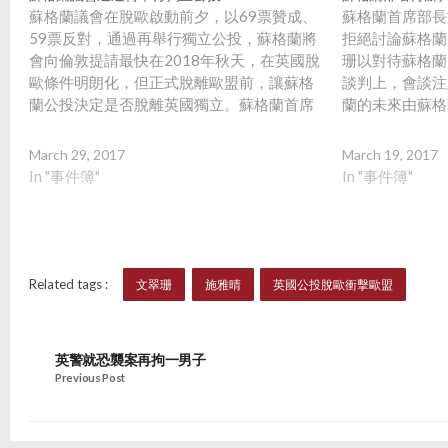
蘇格蘭議會在脫歐啟動前夕，以69票贊成、
蘇格蘭首席部長
59票反對，通過再舉行獨立公投，蘇格蘭將
拒絕討論蘇格蘭
會向倫敦提請最快在2018年秋天，在英國脫
珊以對待蘇格蘭
歐條件明朗化，但正式脫離歐盟前，讓蘇格
談判上，會談注
蘭公投決定是否脫離英國獨立。蘇格蘭首席
蘭的未來由蘇格
部長施雅晴強調蘇格蘭人的未來必須由自己
妥協的態度迫於
掌握，稱英國脫歐在即，誓將在各方面帶來
根據英國的憲制
March 29, 2017
March 19, 2017
重大的改變，而這些改變不應強加於蘇格
約束力的投票，
In "事件簿"
In "事件簿"
蘭，必須讓蘇格蘭人決定自己的未來，「這
關乎給予蘇格蘭人一個選擇，我們認同這非
合適的時間，但蘇格蘭人應該有權選擇，當
在脫歐條件明朗化之時，因此我期待未來數
周的談判。」首相文翠珊早前多次與施雅晴
Related tags :
文翠珊
施雅晴
英國公投脫歐衝擊歐盟
會面，惟未能化解分歧，文翠珊表明現時不
會與蘇格蘭談判公投問題。不過，蘇格蘭事
務大臣萬達偉在表決後表示，如果蘇格蘭人
英警就恐襲案再拘一男子
未了解英國和歐洲未來的關係，就要參與獨
Previous Post
立公投並不恰當，他表明脫歐程序完成前，
倫敦政府都不會和蘇格蘭就獨立公投談判，
又說所謂脫歐程序完成，不單表示英國在