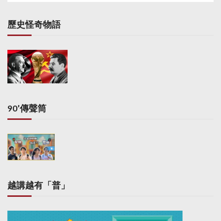
歷史怪奇物語
90’傳聲筒
越講越有「普」