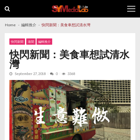
Skip
Skip
to
to
navigation
content
Home
編輯推介
快閃新聞：美食車想試清水灣
快閃新聞
港聞
編輯推介
快閃新聞：美食車想試清水
灣
September 27, 2018
0
3368