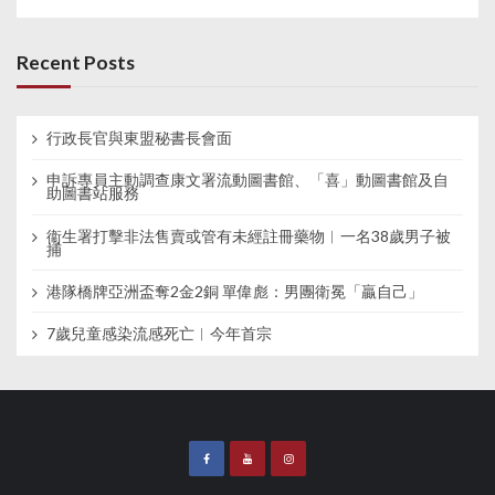
Recent Posts
行政長官與東盟秘書長會面
申訴專員主動調查康文署流動圖書館、「喜」動圖書館及自
助圖書站服務
衞生署打擊非法售賣或管有未經註冊藥物︱一名38歲男子被
捕
港隊橋牌亞洲盃奪2金2銅 單偉彪：男團衛冕「贏自己」
7歲兒童感染流感死亡︱今年首宗