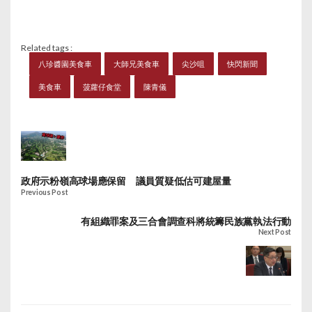
Related tags :
八珍醬園美食車
大師兄美食車
尖沙咀
快閃新聞
美食車
菠蘿仔食堂
陳青儀
政府示粉嶺高球場應保留 議員質疑低估可建屋量
Previous Post
有組織罪案及三合會調查科將統籌民族黨執法行動
Next Post