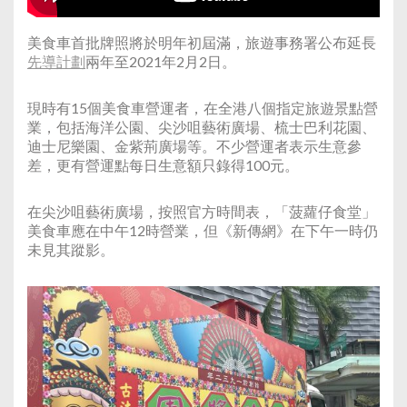
美食車首批牌照將於明年初屆滿，旅遊事務署公布延長
先導計劃
兩年至2021年2月2日。
現時有15個美食車營運者，在全港八個指定旅遊景點營
業，包括海洋公園、尖沙咀藝術廣場、梳士巴利花園、
迪士尼樂園、金紫荊廣場等。不少營運者表示生意參
差，更有營運點每日生意額只錄得100元。
在尖沙咀藝術廣場，按照官方時間表，「菠蘿仔食堂」
美食車應在中午12時營業，但《新傳網》在下午一時仍
未見其蹤影。