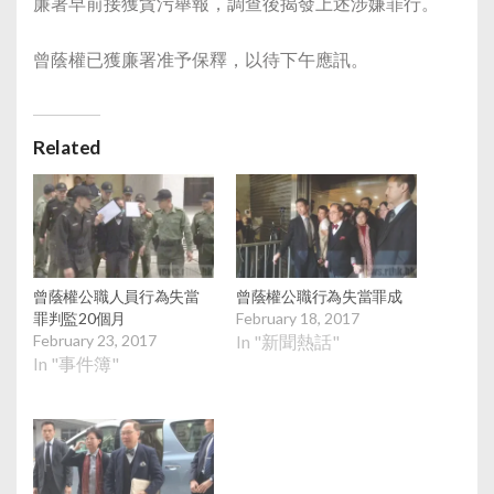
廉署早前接獲貪污舉報，調查後揭發上述涉嫌罪行。
曾蔭權已獲廉署准予保釋，以待下午應訊。
Related
曾蔭權公職人員行為失當
曾蔭權公職行為失當罪成
罪判監20個月
February 18, 2017
February 23, 2017
In "新聞熱話"
In "事件簿"