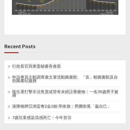
Recent Posts
行政長官與東盟秘書長會面
申訴專員主動調查康文署流動圖書館、「喜」動圖書館及自
助圖書站服務
衞生署打擊非法售賣或管有未經註冊藥物︱一名38歲男子被
捕
港隊橋牌亞洲盃奪2金2銅 單偉彪：男團衛冕「贏自己」
7歲兒童感染流感死亡︱今年首宗