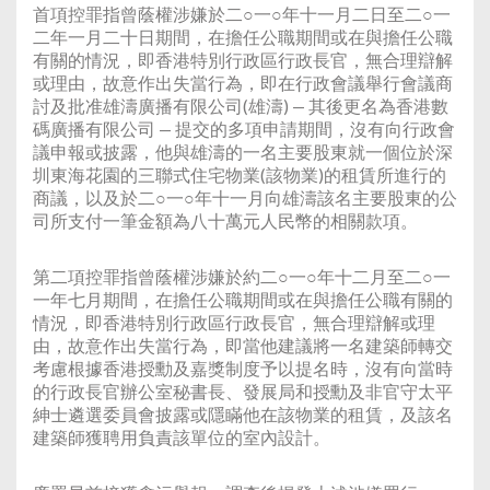
首項控罪指曾蔭權涉嫌於二○一○年十一月二日至二○一
二年一月二十日期間，在擔任公職期間或在與擔任公職
有關的情況，即香港特別行政區行政長官，無合理辯解
或理由，故意作出失當行為，即在行政會議舉行會議商
討及批准雄濤廣播有限公司(雄濤) — 其後更名為香港數
碼廣播有限公司 — 提交的多項申請期間，沒有向行政會
議申報或披露，他與雄濤的一名主要股東就一個位於深
圳東海花園的三聯式住宅物業(該物業)的租賃所進行的
商議，以及於二○一○年十一月向雄濤該名主要股東的公
司所支付一筆金額為八十萬元人民幣的相關款項。
第二項控罪指曾蔭權涉嫌於約二○一○年十二月至二○一
一年七月期間，在擔任公職期間或在與擔任公職有關的
情況，即香港特別行政區行政長官，無合理辯解或理
由，故意作出失當行為，即當他建議將一名建築師轉交
考慮根據香港授勳及嘉獎制度予以提名時，沒有向當時
的行政長官辦公室秘書長、發展局和授勳及非官守太平
紳士遴選委員會披露或隱瞞他在該物業的租賃，及該名
建築師獲聘用負責該單位的室內設計。