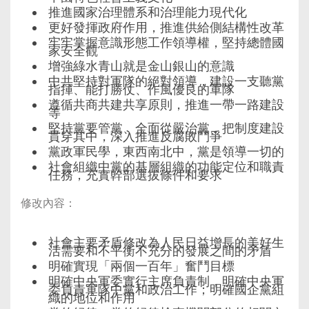
推進國家治理體系和治理能力現代化
更好發揮政府作用，推進供給側結構性改革
牢牢掌握意識形態工作領導權，堅持總體國
家安全觀
增強綠水青山就是金山銀山的意識
中共堅持對軍隊的絕對領導，建設一支聽黨
指揮、能打勝仗、作風優良的軍隊
遵循共商共建共享原則，推進一帶一路建設
等
堅持黨要管黨、全面從嚴治黨，把制度建設
貫穿其中，深入推進反腐敗鬥爭
黨政軍民學，東西南北中，黨是領導一切的
社會組織中黨的基層組織的功能定位和職責
任務，充實幹部選拔條件和要求
修改內容：
社會主要矛盾修改為人民日益增長的美好生
活需要和不平衡不充分的發展之間的矛盾
明確實現「兩個一百年」奮鬥目標
明確中央軍委實行主席負責制，明確中央軍
委負責軍隊中黨和政治工作；明確國企黨組
織的地位和作用