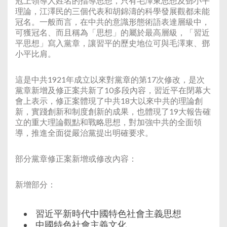
冠上領導人姓名的指導思想，只有毛澤東思想及鄧小平
理論，江澤民的三個代表和胡錦濤的科學發展觀都未能
冠名。一般而言，在中共的意識形態術語表達層級中，
可獲冠名、而且稱為「思想」的屬於最高層級，「習近
平思想」寫入黨章，讓習平的歷史地位可與毛澤東、鄧
小平比肩。
這是中共1921年成立以來對黨章的第17次修改，是次
黨章新增及修正案共新了10多段內容，習近平在閉幕大
會上表示，修正案體現了中共18大以來中共的理論創
新，實踐創新和制度創新的成果，也體現了19大報告確
立的重大理論觀點和戰略思想，對加強中共的全面領
導，推進全面從嚴治黨提出明確要求。
部分黨章修正案新增或修改內容：
新增部分：
習近平新時代中國特色社會主義思想
中國特色社會主義文化