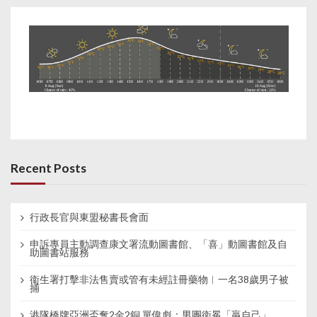
Recent Posts
行政長官與東盟秘書長會面
申訴專員主動調查康文署流動圖書館、「喜」動圖書館及自
助圖書站服務
衞生署打擊非法售賣或管有未經註冊藥物︱一名38歲男子被
捕
港隊橋牌亞洲盃奪2金2銅 單偉彪：男團衛冕「贏自己」