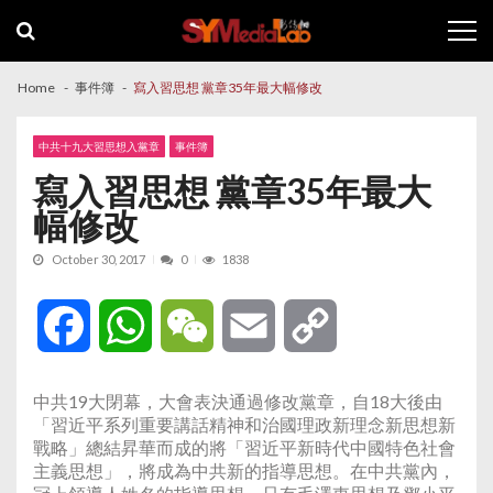
Skip
Skip
to
to
navigation
content
Home
事件簿
寫入習思想 黨章35年最大幅修改
中共十九大習思想入黨章
事件簿
寫入習思想 黨章35年最大
幅修改
October 30, 2017
0
1838
Facebook
WhatsApp
WeChat
Email
Copy
Link
中共19大閉幕，大會表決通過修改黨章，自18大後由
「習近平系列重要講話精神和治國理政新理念新思想新
戰略」總結昇華而成的將「習近平新時代中國特色社會
主義思想」，將成為中共新的指導思想。在中共黨內，