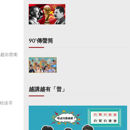
90’傳聲筒
別超出世衛
越講越有「普」
校拔萃