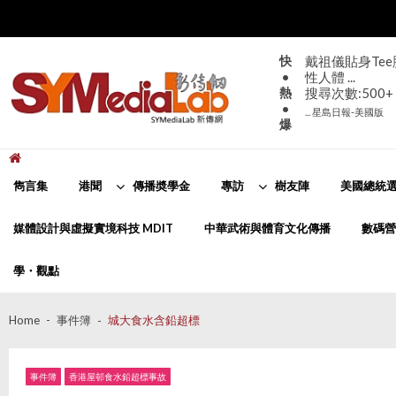
Skip
Skip
to
to
navigation
content
快
戴祖儀貼身Te
•
性人體 ...
熱
搜尋次數:500+
•
... 星島日報-美國版
爆
新傳網
SYMediaLab
雋言集
港聞
傳播奬學金
專訪
樹友陣
美國總統選
媒體設計與虛擬實境科技 MDIT
中華武術與體育文化傳播
數碼營
學・觀點
Home
事件簿
城大食水含鉛超標
事件簿
香港屋邨食水鉛超標事故