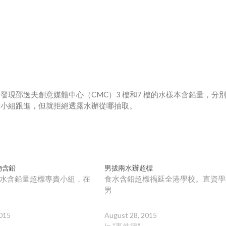
現邵逸夫創意媒體中心（CMC）3 樓和7 樓的水樣本含鉛量，分
責小組跟進，但就拒絕透露水辦從哪抽取。
物含鉛
男拔兩水辦超標
水含鉛量超標專責小組，在
食水含鉛超標禍延全港學校。直資學
男
015
August 28, 2015
In "事件簿"