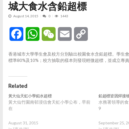
城大食水含鉛超標
August 14, 2015
0
1443
Facebook
WhatsApp
WeChat
Email
Copy
Link
香港城市大學學生會及校方分別驗出校園食水含鉛超標。學生會發
標準80%及10%；校方抽取的樣本則發現輕微超標，並成立專
Related
黃大仙天虹小學鉛水超標
鉛超標皆因焊接
黃大仙竹園南邨浸信會天虹小學公布，早前
水務署領導的食
在
9
August 31, 2015
September 25, 2
In "事件簿"
In "事件簿"