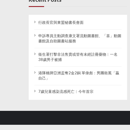
行政長官與東盟秘書長會面
申訴專員主動調查康文署流動圖書館、「喜」動圖
書館及自助圖書站服務
衞生署打擊非法售賣或管有未經註冊藥物︱一名
38歲男子被捕
港隊橋牌亞洲盃奪2金2銅 單偉彪：男團衛冕「贏
自己」
7歲兒童感染流感死亡︱今年首宗