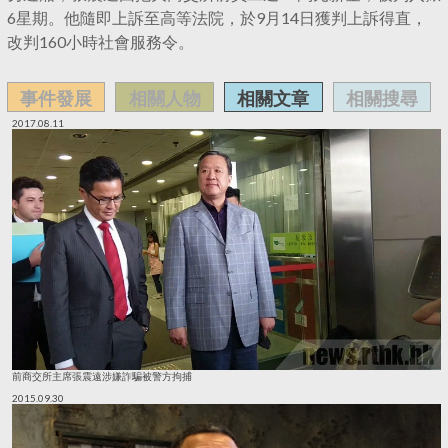
6星期。他隨即上訴至高等法院，於9月14日獲判上訴得直，
改判160小時社會服務令。
事件發展
相關人物
相關文章
相關搜尋
2017.08.11
前商交所主席張震遠涉嫌詐騙被警方拘捕
2015.09.30