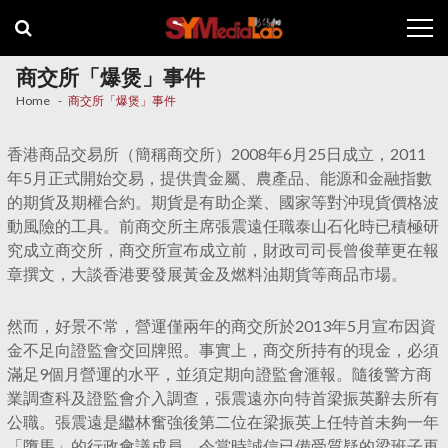
Skip
Skip
to
to
navigation
content
商交所「爆煲」事件
Home
商交所「爆煲」事件
香港商品交易所（簡稱商交所）2008年6月25日成立，2011
年5月正式開始交易，提供貴金屬、農產品、能源和金融指數
的期貨及期權合約。期貨是有助企業、國家等對沖現貨價格波
動風險的工具。前商交所主席張震遠任職泰山石化時已積極研
究成立商交所，商交所宣布成立前，財政司司長曾俊華更在報
章撰文，大談香港要發展黃金及燃料油期貨等商品市場。
然而，好景不常，營運僅兩年的商交所於2013年5月宣布因資
金不足向證監會交回牌照。事實上，商交所持有的現金，必須
滿足9個月營運的水平，並須定期向證監會滙報。隨後警方商
業調查科及證監會介入調查，張震遠亦向特首梁振英辭去所有
公職。張震遠是繼林奮強後第二位在梁振英上任特首未夠一年
「墮馬」的行政會議成員，令當時誠信已備受質疑的梁班子再