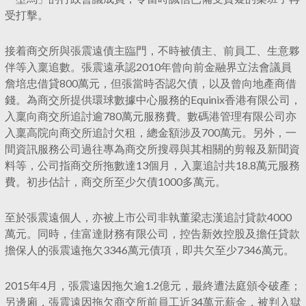
受打擊。
接着商交所與張震遠債主臨門，不時被債主、前員工、生意夥
伴等入稟追數。張震遠承認2010年曾向前金融界立法會議員
詹培忠借貸800萬元，但張當時否認欠債，以及曾向地產商借
錢。為商交所提供環球數據中心服務的Equinix香港有限公司，
入稟向商交所追討逾780萬元服務費。數碼港管理有限公司亦
入稟高院向商交所追討欠租，總金額涉及700萬元。另外，一
間資訊服務公司過往專為商交所搜尋與其相關的剪報及新聞資
料等，公司指商交所拖數達13個月，入稟追討共18.8萬元服務
費。初步估計，商交所至少欠債1000多萬元。
至於張震遠個人，亦被上市公司非執董梁志漢追討貸款4000
萬元。同時，佳富達財務有限公司，控告新效控股及擔任貸款
擔保人的張震遠拖欠3346萬元債項，即共欠至少7346萬元。
2015年4月，張震遠因拖欠逾1.2億元，最終遭法庭頒令破產；
另邊廂，張震遠因拖欠商交所前員工近34萬元薪金，被判入獄