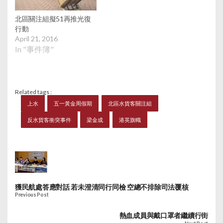
北區關注組擬51再推光復
行動
April 21, 2016
In "事件簿"
Related tags :
上水
五一黃金周假期
北區水貨客關注組
反水貨客衝突事件
梁金成
港英旗幟
獲民航處答應對話 若未澄清同行同檢 空總不排除司法覆核
Previous Post
熱血成員與戴口罩者繼續行街