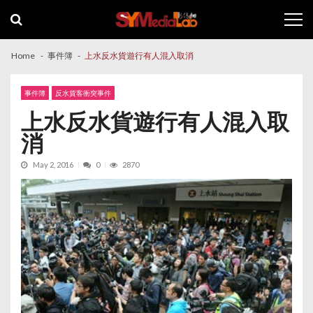
Skip
Skip
to
to
navigation
content
Home
事件簿
上水反水貨遊行有人混入取消
事件簿
反水貨客衝突事件
上水反水貨遊行有人混入取
消
May 2, 2016
0
2870