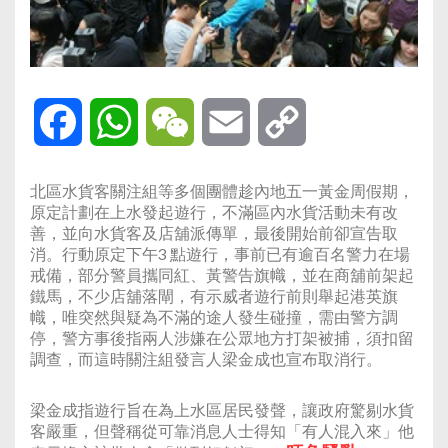
Facebook
WhatsApp
WeChat
Email
Copy
Link
北區水貨客關注組等多個團體趁內地五一黃金周假期，
原定計劃在上水發起遊行，不滿區內水貨活動未有改
善，並向水貨客及店舖派傳單，最後開始前卻宣告取
消。行動原定下午3 點遊行，事前已有逾百名警力在場
戒備，部分警員攜同紅、黃警告旗幟，並在商舖前架起
鐵馬，不少店舖落閘，有示威者遊行前則舉起港英旗
幟，唯突然與疑為不滿的途人發生碰撞，需由警方調
停，警方事後指兩人涉嫌在公眾地方打架被捕，須扣留
調查，而這時關注組發言人梁金成也宣布取消行。
梁金成指遊行旨在為上水區居民發聲，讓政府驚剔水貨
客嚴重，但聲稱從可靠消息人士得知「有人混入來」他