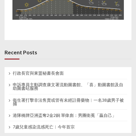
Recent Posts
行政長官與東盟秘書長會面
申訴專員主動調查康文署流動圖書館、「喜」動圖書館及自
助圖書站服務
衞生署打擊非法售賣或管有未經註冊藥物︱一名38歲男子被
捕
港隊橋牌亞洲盃奪2金2銅 單偉彪：男團衛冕「贏自己」
7歲兒童感染流感死亡︱今年首宗