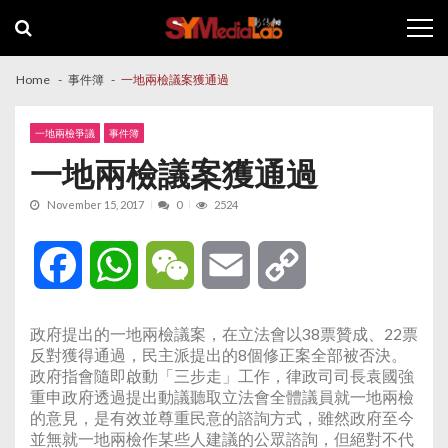
Skip
Skip
to
to
navigation
content
Home
事件簿
一地兩檢議案獲通過
一地兩檢爭議
事件簿
一地兩檢議案獲通過
November 15, 2017
0
2524
Facebook
WhatsApp
WeChat
Email
Copy
Link
政府提出的一地兩檢議案，在立法會以38票贊成、22票
反對獲得通過，民主派提出的8個修正案全部被否決。
政府指會隨即啟動「三步走」工作，律政司司長袁國強
重申政府透過提出動議聽取立法會全體議員就一地兩檢
的意見，是有效並尊重民意的諮詢方式，雖然政府至今
並無就一地兩檢作某些人建議的公眾諮詢，但絕對不代