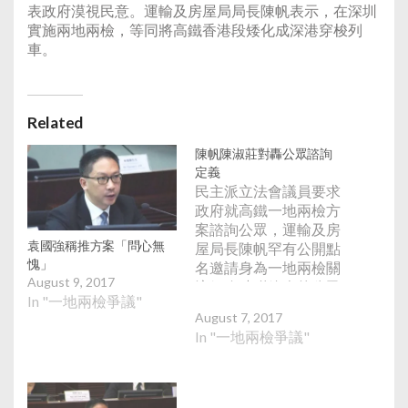
表政府漠視民意。運輸及房屋局局長陳帆表示，在深圳
實施兩地兩檢，等同將高鐵香港段矮化成深港穿梭列
車。
Related
陳帆陳淑莊對轟公眾諮詢
定義
民主派立法會議員要求
政府就高鐵一地兩檢方
案諮詢公眾，運輸及房
袁國強稱推方案「問心無
屋局長陳帆罕有公開點
愧」
名邀請身為一地兩檢關
August 9, 2017
注組臨時聯絡人的公民
In "一地兩檢爭議"
黨議員陳淑莊對話，他
August 7, 2017
說一地兩檢的公眾諮詢
In "一地兩檢爭議"
正在進行，並符合政府
的公眾諮詢準則，例如
與內地就一地兩檢合作
框架達成大致安排後，