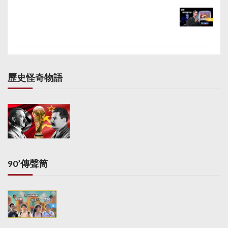
歷史怪奇物語
90’傳聲筒