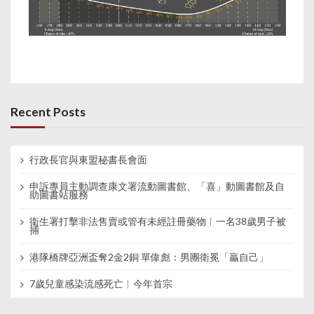
Recent Posts
行政長官與東盟秘書長會面
申訴專員主動調查康文署流動圖書館、「喜」動圖書館及自
助圖書站服務
衞生署打擊非法售賣或管有未經註冊藥物︱一名38歲男子被
捕
港隊橋牌亞洲盃奪2金2銅 單偉彪：男團衛冕「贏自己」
7歲兒童感染流感死亡︱今年首宗