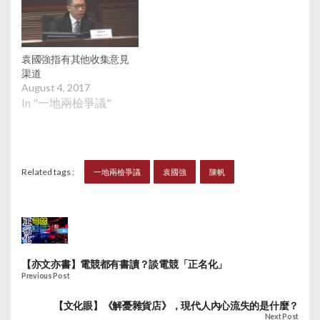
即公布及到立法會討
論，做法非常及時。但
陳淑莊反駁，政府根本
未就一地兩檢提供其他
袁國強指有其他收集意見
可選擇的方案，公布方
渠道
案也非諮詢，只是「知
August 4, 2017
會」市民，她說，歡迎
In "一地兩檢爭議"
與官員對話，但對話必
須公開，並獲市民了解
一地兩檢的利弊，又強
調任何對話皆不能取代
Related tags :
一地兩檢爭議
袁國強
陳帆
公眾諮詢。
【亦文亦書】電競都有書讀？談電競「正名化」
Previous Post
【文化眼】《解憂雜貨店》，現代人內心流失的是什麼？
Next Post