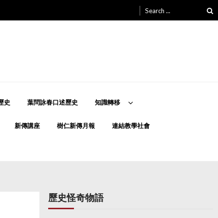
Search
for:
歷史
葉問詠春口述歷史
知識轉移
新傳講座
樹仁新傳月報
連結教學社會
歷史怪奇物語