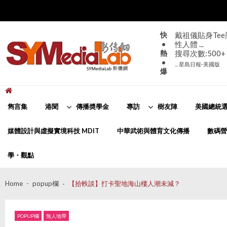
Skip
Skip
to
to
navigation
content
快
戴祖儀貼身Te
•
性人體 ...
熱
搜尋次數:500+
•
... 星島日報-美國版
爆
新傳網
SYMediaLab
雋言集
港聞
傳播奬學金
專訪
樹友陣
美國總統選
媒體設計與虛擬實境科技 MDIT
中華武術與體育文化傳播
數碼營
學・觀點
Home
popup欄
【拾軼談】打卡聖地海山樓人潮未減？
POPUP欄
無人地帶