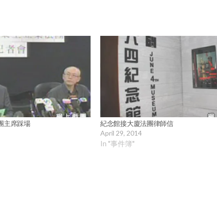
法團主席踩場
紀念館接大廈法團律師信
April 29, 2014
In "事件簿"