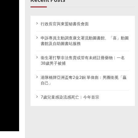
行政長官與東盟秘書長會面
申訴專員主動調查康文署流動圖書館、「喜」動圖
書館及自助圖書站服務
衞生署打擊非法售賣或管有未經註冊藥物︱一名
38歲男子被捕
港隊橋牌亞洲盃奪2金2銅 單偉彪：男團衛冕「贏
自己」
7歲兒童感染流感死亡︱今年首宗