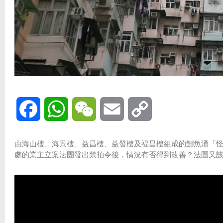
Facebook
WhatsApp
WeChat
Email
Copy
Link
由海山樓、海景樓、益昌樓、益發樓及福昌樓組成的鰂魚涌「
處的業主立案法團發出禁拍令後，情況有否得到改善？法團又