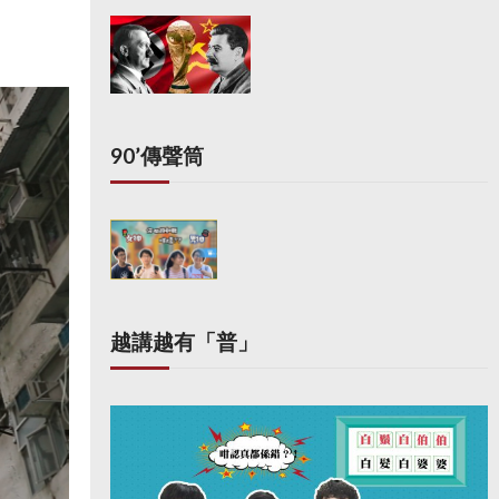
90’傳聲筒
越講越有「普」