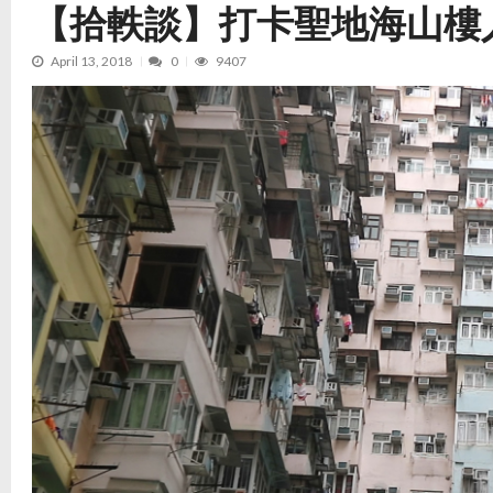
【拾軼談】打卡聖地海山樓
April 13, 2018
0
9407