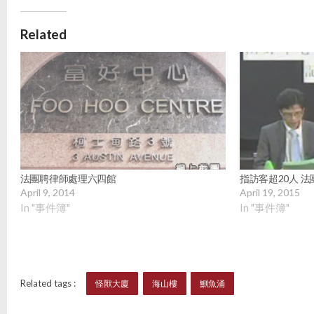
Related
法團聘律師處理六四館
指訪客超20人 
April 9, 2014
April 19, 2015
In "事件簿"
In "事件簿"
Related tags :
怪獸大廈
海山樓
鰂魚涌