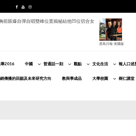
e胸前賬爆自彈自唱雙峰位置揭秘結他凹位切合女
星島日報-美國版
舉2016
中國
普通話一刻
觀點
文化生活
報人口述
銷傳播的回顧及未來研究方向
教與學成品
大學校園
樹仁講堂