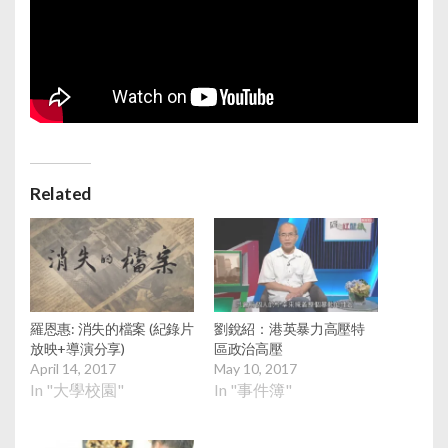
Related
羅恩惠: 消失的檔案 (紀錄片
劉銳紹：港英暴力高壓特
放映+導演分享)
區政治高壓
April 14, 2017
May 10, 2017
In "大學校園"
In "事件簿"