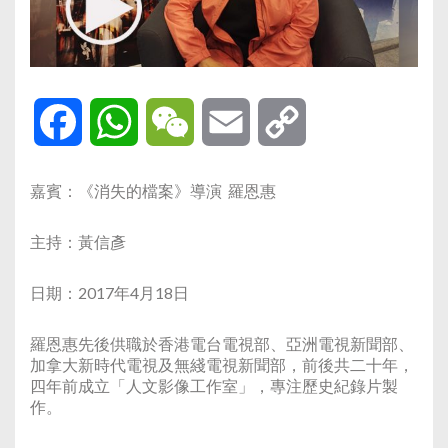
Facebook
WhatsApp
WeChat
Email
Copy
Link
嘉賓：《消失的檔案》導演 羅恩惠
主持：黃信彥
日期：2017年4月18日
羅恩惠先後供職於香港電台電視部、亞洲電視新聞部、
加拿大新時代電視及無綫電視新聞部，前後共二十年，
四年前成立「人文影像工作室」，專注歷史紀錄片製
作。