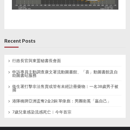
Recent Posts
行政長官與東盟秘書長會面
申訴專員主動調查康文署流動圖書館、「喜」動圖書館及自
助圖書站服務
衞生署打擊非法售賣或管有未經註冊藥物︱一名38歲男子被
捕
港隊橋牌亞洲盃奪2金2銅 單偉彪：男團衛冕「贏自己」
7歲兒童感染流感死亡︱今年首宗