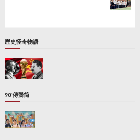
歷史怪奇物語
90’傳聲筒