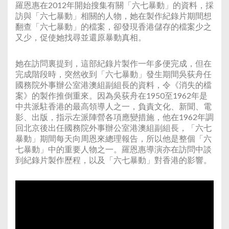
羅恩惠在2012年開始搜集有關「六七暴動」的資料，採
訪與「六七暴動」相關的人物，她在製作紀錄片期間想
翻查「六七暴動」的檔案，卻發現香港儲存的檔案少之
又少，促使她找尋並還原暴動真相。
她在訪問裏提到，這部紀錄片製作一年多便完成，但在
完成階段時，突然收到「六七暴動」發生期間吳荻舟任
國務院外事辦公室港澳組副組長的資料，令《消失的檔
案》的製作推倒重來。因為吳荻舟在1950至1962年是
中共派駐香港的最高領導人之一，負責文化、新聞、電
影、出版，指示左派陣營各項應變措施，他在1962年調
回北京後出任國務院外事辦公室港澳組副組長，「六七
暴動」期間每天向周恩來總理報告，所以他是整個「六
七暴動」中的重要人物之一。羅恩惠導演亦在訪問中談
到紀錄片製作歷程，以及「六七暴動」對香港的影響。