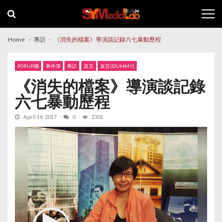
Skip
Skip
to
to
navigation
content
Home
專訪
《消失的檔案》導演談記錄六七暴動歷程
POPUP欄
事件簿
專訪
直言
直言(DUMMY)
《消失的檔案》導演談記錄
六七暴動歷程
April 19, 2017
0
2301