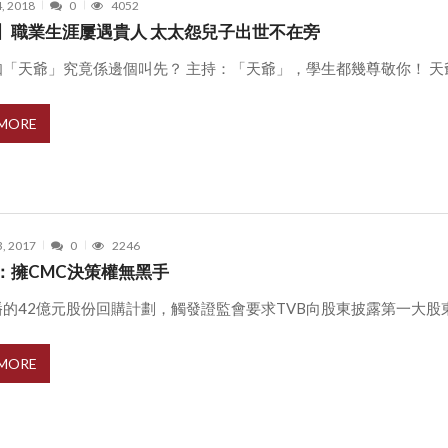
4, 2018
0
4052
】職業生涯屢遇貴人 太太怨兒子出世不在旁
「天爺」究竟係邊個叫先？ 主持：「天爺」，學生都幾尊敬你！ 天爺 .
 MORE
3, 2017
0
2246
：擁CMC決策權無黑手
的42億元股份回購計劃，觸發證監會要求TVB向股東披露第一大股東You
 MORE