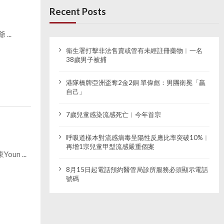
Recent Posts
..
衞生署打擊非法售賣或管有未經註冊藥物︱一名
38歲男子被捕
港隊橋牌亞洲盃奪2金2銅 單偉彪：男團衛冕「贏
自己」
7歲兒童感染流感死亡︱今年首宗
呼吸道樣本對流感病毒呈陽性反應比率突破10%︱
再增1宗兒童甲型流感嚴重個案
n ...
8月15日起電話預約醫管局診所服務必須顯示電話
號碼