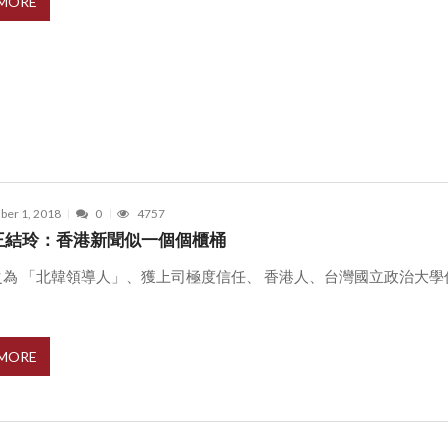
 MORE
er 1, 2018
0
4757
S王結玲：香港新聞似一個個櫃桶
之為 「北韓領導人」、獲上司極度信任、 香港人、台灣國立政治大學
 MORE