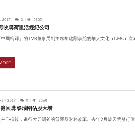
8, 2017
0
2305
再收購荷里活經紀公司
「中國梅鐸」的TVB董事局副主席黎瑞剛掌舵的華人文化（CMC）宣
 MORE
y 24, 2017
0
2568
42億回購 黎瑞剛佔股大增
入主TVB後，進行大刀闊斧的營運及財務改革。去年9月破天荒發行