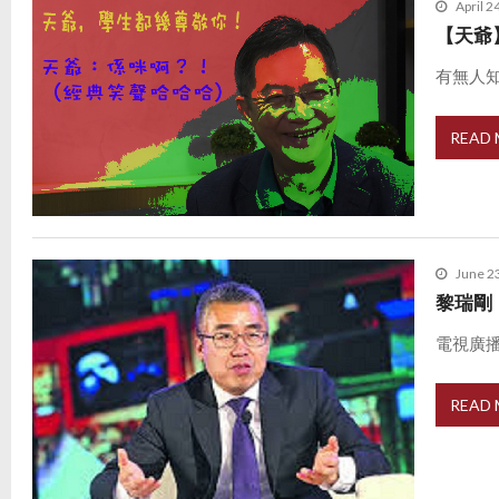
April 2
【天爺
有無人知
READ
June 2
黎瑞剛
電視廣播
READ