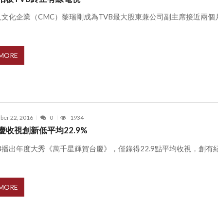
人文化企業（CMC）黎瑞剛成為TVB最大股東兼公司副主席接近兩個
 MORE
er 22, 2016
0
1934
慶收視創新低平均22.9%
B播出年度大秀《萬千星輝賀台慶》，僅錄得22.9點平均收視，創有
 MORE