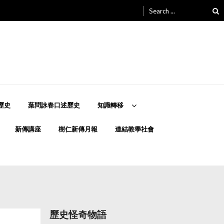
Search
for:
歷史
葉問詠春口述歷史
知識轉移
新傳講座
樹仁新傳月報
連結教學社會
歷史怪奇物語