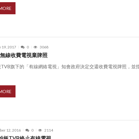
 MORE
y 19, 2017
0
3068
億 無線收費電視棄牌照
視TVB旗下的「有線網絡電視」知會政府決定交還收費電視牌照，並
 MORE
er 12, 2016
0
2114
拍板TVB終止有線電視