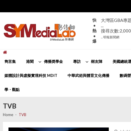
Skip
Skip
to
to
navigation
content
快
大灣區GBA專
•
...
熱
搜尋次數:2,000
•
... 明報新聞網
爆
新傳網
SYMediaLab
雋言集
港聞
傳播奬學金
專訪
樹友陣
美國總統選
媒體設計與虛擬實境科技 MDIT
中華武術與體育文化傳播
數碼營
學・觀點
TVB
Home
TVB