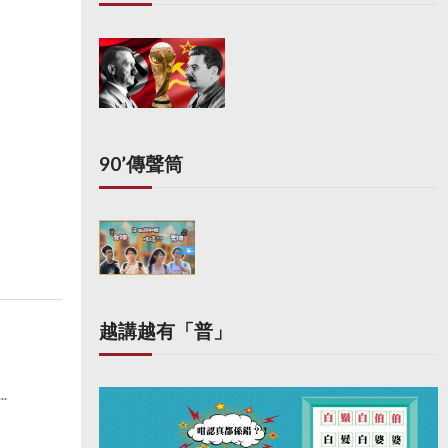
90’傳聲筒
越講越有「普」
.