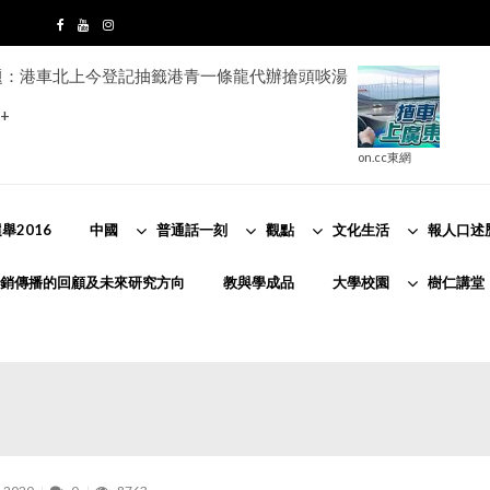
題：港車北上今登記抽籤港青一條龍代辦搶頭啖湯
+
on.cc東網
舉2016
中國
普通話一刻
觀點
文化生活
報人口述
銷傳播的回顧及未來研究方向
教與學成品
大學校園
樹仁講堂