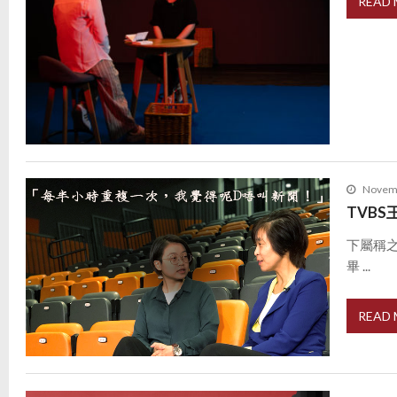
READ
Novemb
TVB
下屬稱
畢 ...
READ