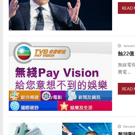
READ
Januar
蝕22
無線電
費電 ...
READ
Decemb
黎瑞剛