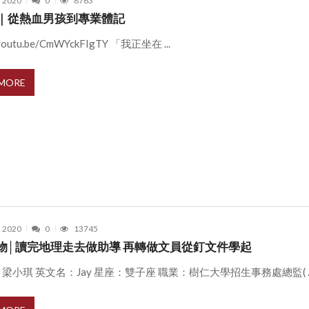
, 2020
0
8763
｜從熱血男孩到專業體記
/youtu.be/CmWYckFIgTY 「我正坐在 ...
 MORE
, 2020
0
13745
物│讀完地理走去做助導 再轉做文員從釘文件學起
梁小琪 英文名：Jay 星座：雙子座 職業：樹仁大學招生事務處總監( ..