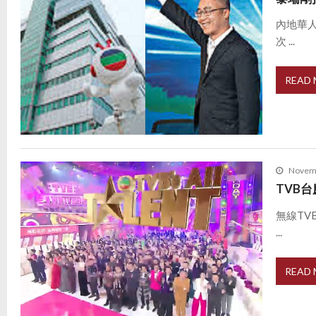
內地華
次 ...
READ
Novemb
TVB台
無線TV
...
READ