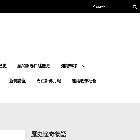
Search
for:
歷史
葉問詠春口述歷史
知識轉移
新傳講座
樹仁新傳月報
連結教學社會
歷史怪奇物語