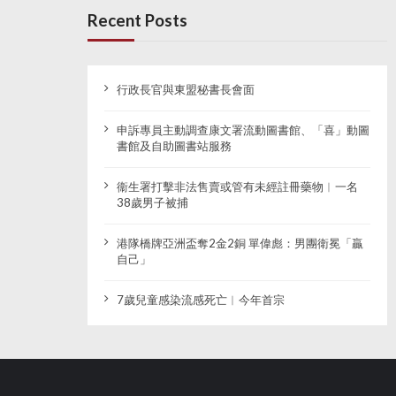
Recent Posts
行政長官與東盟秘書長會面
申訴專員主動調查康文署流動圖書館、「喜」動圖
書館及自助圖書站服務
衞生署打擊非法售賣或管有未經註冊藥物︱一名
38歲男子被捕
港隊橋牌亞洲盃奪2金2銅 單偉彪：男團衛冕「贏
自己」
7歲兒童感染流感死亡︱今年首宗