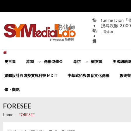
Skip
Skip
to
to
navigation
content
快
Celine D
•
搜尋次數:2,000
熱
... 香港01
•
爆
新傳網
SYMediaLab
雋言集
港聞
傳播奬學金
專訪
樹友陣
美國總統選
媒體設計與虛擬實境科技 MDIT
中華武術與體育文化傳播
數碼營
學・觀點
FORESEE
Home
FORESEE