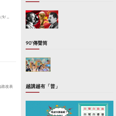
...
90’傳聲筒
越講越有「普」
內政改表