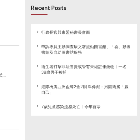
Recent Posts
行政長官與東盟秘書長會面
申訴專員主動調查康文署流動圖書館、「喜」動圖
書館及自助圖書站服務
衞生署打擊非法售賣或管有未經註冊藥物︱一名
38歲男子被捕
..
港隊橋牌亞洲盃奪2金2銅 單偉彪：男團衛冕「贏
自己」
7歲兒童感染流感死亡︱今年首宗