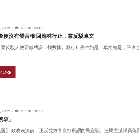
, 2015
0
2412
查便沒有發言權 回應林行止，兼反駁卓文
、要反駁人便要做功課，找數據。林行止先生如是、卓文如是，筆者
.
 MORE
, 2015
0
2079
初衷」
議題】 政改表決前，正反雙方各自打所謂的民意戰。泛民主派議員落