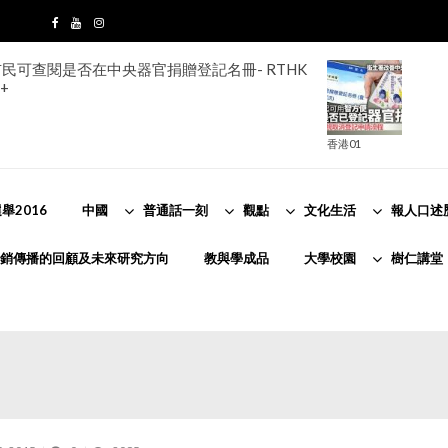
民可查閱是否在中央器官捐贈登記名冊- RTHK
+
香港01
舉2016
中國
普通話一刻
觀點
文化生活
報人口述
銷傳播的回顧及未來研究方向
教與學成品
大學校園
樹仁講堂