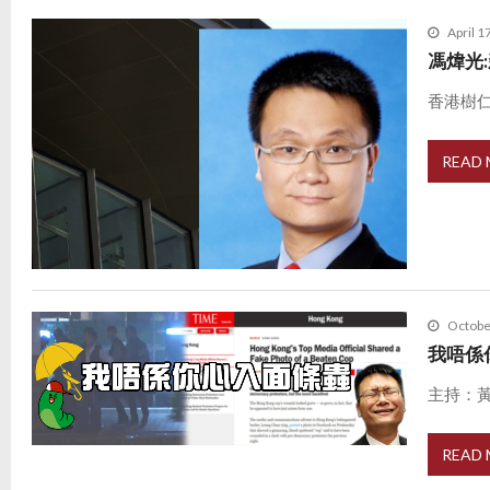
April 1
馮煒光
香港樹仁
READ
Octobe
我唔係
主持：黃子健
READ