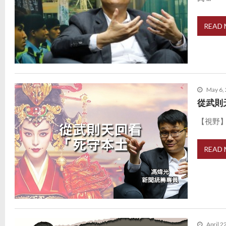
READ
May 6,
從武則
【視野】
READ
April 2