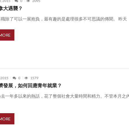
0, 2015
0
2095
拿大遇襲？
職除了可以一展抱負，最有趣的是處理很多不可思議的傳聞。 昨天（9/ 
 MORE
, 2015
0
1579
濟發展，如何回應青年就業？
過去一年多以來的熱話，花了整個社會大量時間和精力。不管本月之
.
 MORE