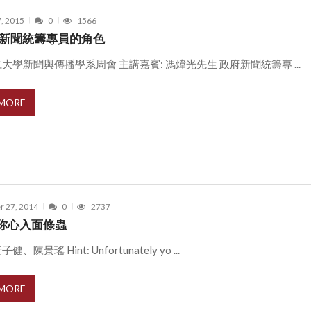
7, 2015
0
1566
:新聞統籌專員的角色
大學新聞與傳播學系周會 主講嘉賓: 馮煒光先生 政府新聞統籌專 ...
 MORE
r 27, 2014
0
2737
你心入面條蟲
、陳景瑤 Hint: Unfortunately yo ...
 MORE