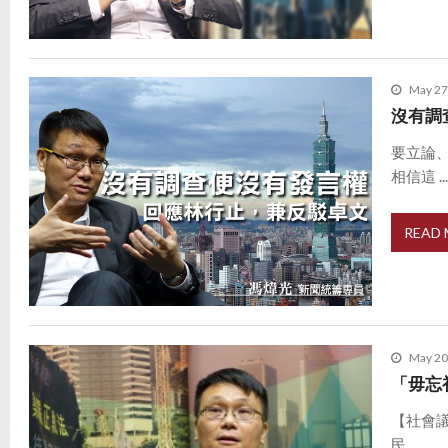
May 27
沒有調
要立論
相信這 ..
READ
May 20
「毋忘
【社會
民 ...