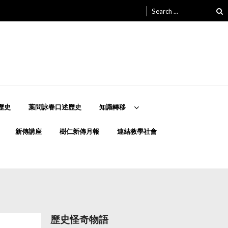
Search
for:
歷史
葉問詠春口述歷史
知識轉移
新傳講座
樹仁新傳月報
連結教學社會
歷史怪奇物語