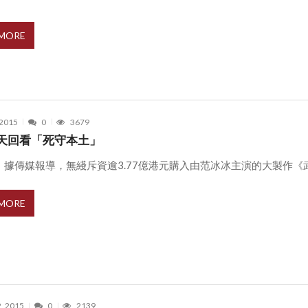
 MORE
 2015
0
3679
天回看「死守本土」
 據傳媒報導，無綫斥資逾3.77億港元購入由范冰冰主演的大製作《武 .
 MORE
2, 2015
0
2139