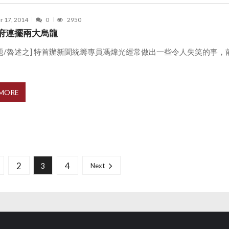
r 17, 2014
0
2950
府連擺兩大烏龍
題/魯述之] 特首辦新聞統籌專員馮煒光經常做出一些令人失笑的事，
 MORE
2
4
3
Next