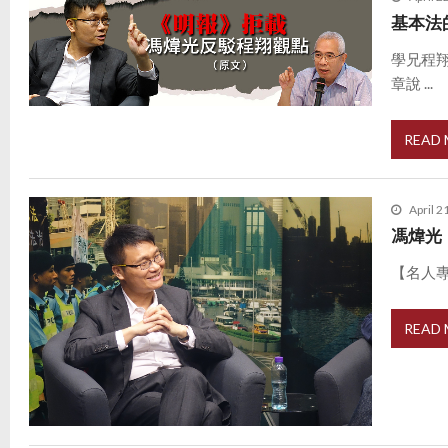
基本法
學兄程
章說 ...
READ
April 2
馮煒光
【名人專
READ