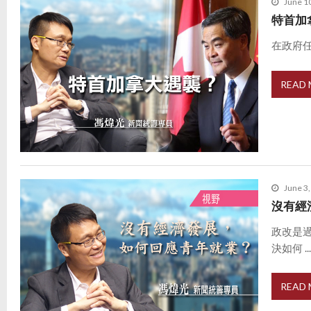
June 1
特首加
在政府任
READ
June 3
沒有經
政改是
決如何 ..
READ