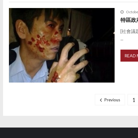
Octobe
特區政
[社會議
...
READ
P
o
1
Previous
s
t
s
p