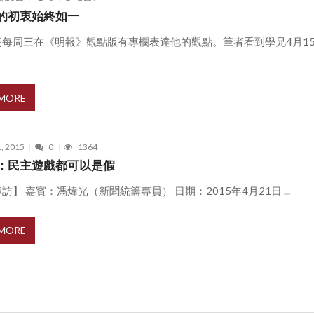
的初衷始終如一
翔每周三在《明報》觀點版有專欄表達他的觀點。筆者看到學兄4月1
 MORE
1, 2015
0
1364
：民主遊戲都可以是假
訪】 嘉賓：馮煒光（新聞統籌專員） 日期：2015年4月21日 ...
 MORE