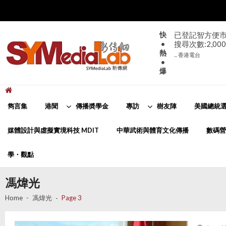
Skip
Skip
to
to
navigation
content
快
已登記智方便市
•
搜尋次數:2,000
熱
... 香港電台
•
爆
新傳網
SYMediaLab
雋言集
港聞
傳播奬學金
專訪
樹友陣
美國總統選
媒體設計與虛擬實境科技 MDIT
中華武術與體育文化傳播
數碼營
學・觀點
馮煒光
Home
馮煒光
Page 3