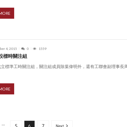
 MORE
er 4, 2015
0
1559
設標時關注組
成立標準工時關注組，關注組成員除葉偉明外，還有工聯會副理事長
.
 MORE
…
5
7
6
Next