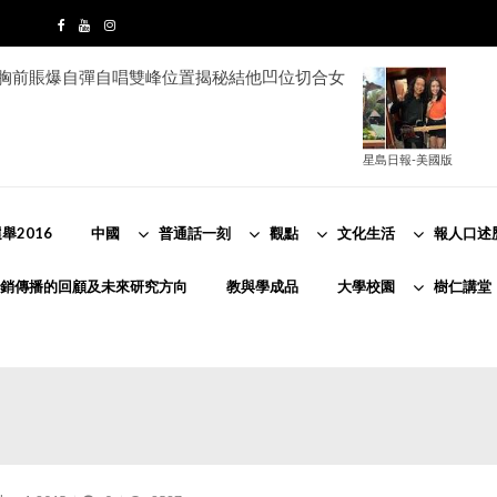
e胸前賬爆自彈自唱雙峰位置揭秘結他凹位切合女
星島日報-美國版
舉2016
中國
普通話一刻
觀點
文化生活
報人口述
銷傳播的回顧及未來研究方向
教與學成品
大學校園
樹仁講堂