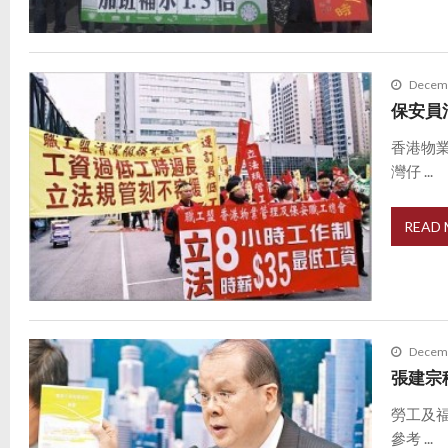
Decemb
保安員
香港物
灣仔 ...
READ
Decemb
張建宗
勞工及
參考 ...