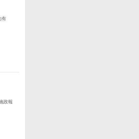
的有
施政報