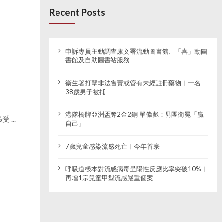
Recent Posts
申訴專員主動調查康文署流動圖書館、「喜」動圖
書館及自助圖書站服務
衞生署打擊非法售賣或管有未經註冊藥物︱一名
38歲男子被捕
港隊橋牌亞洲盃奪2金2銅 單偉彪：男團衛冕「贏
...
自己」
7歲兒童感染流感死亡︱今年首宗
呼吸道樣本對流感病毒呈陽性反應比率突破10%︱
再增1宗兒童甲型流感嚴重個案