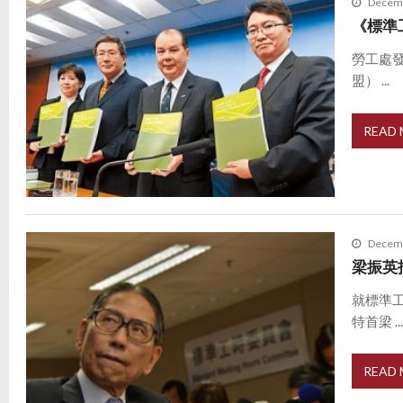
Decemb
《標準
勞工處
盟） ...
READ
Decemb
梁振英
就標準
特首梁 ..
READ