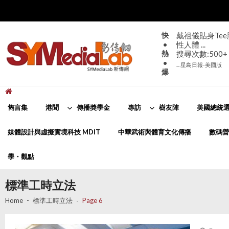
Skip
Skip
to
to
navigation
content
快
戴祖儀貼身Te
•
性人體 ...
熱
搜尋次數:500+
•
... 星島日報-美國版
爆
新傳網
SYMediaLab
雋言集
港聞
傳播奬學金
專訪
樹友陣
美國總統選
媒體設計與虛擬實境科技 MDIT
中華武術與體育文化傳播
數碼營
學・觀點
標準工時立法
Home
標準工時立法
Page 6