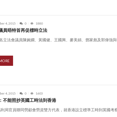
er 4, 2015
0
1880
議員晤特首再促標時立法
6名立法會議員陳婉嫻、黃國健、王國興、麥美娟、鄧家彪及郭偉強與
 MORE
er 4, 2015
0
1603
：不能照抄英國工時法到香港
福利局官員聯同勞顧會勞資雙方代表，就香港設立標準工時到英國考
.