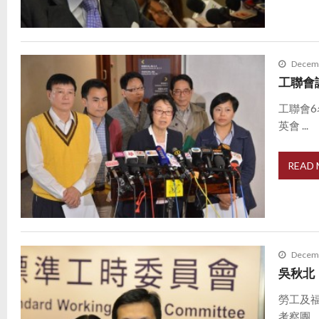
Decemb
工聯會
工聯會
英會 ...
READ
Decemb
吳秋北
勞工及
考察團 ..