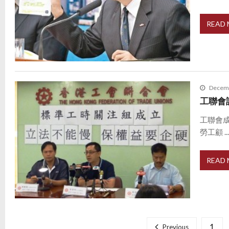
READ
Decemb
工聯會
工聯會
勞工顧 ..
READ
P
o
1
Previous