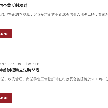
受訪企業反對標時
源管理學會調查發現，54%受訪企業不贊成香港引入標準工時，贊成
.
 MORE
er 4, 2015
0
1444
特首制標時立法時間表
食業、物業管理、商業零售工會批評時任行政長官曾蔭權於2010年《
 MORE