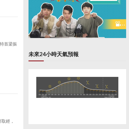
特首梁振
未來24小時天氣預報
察取經，