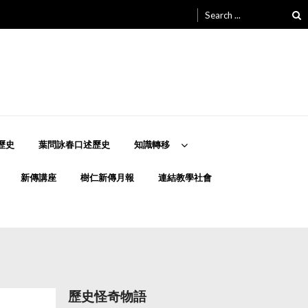
Search
for:
歷史
葉問詠春口述歷史
知識轉移
新傳講座
樹仁新傳月報
連結教學社會
歷史怪奇物語