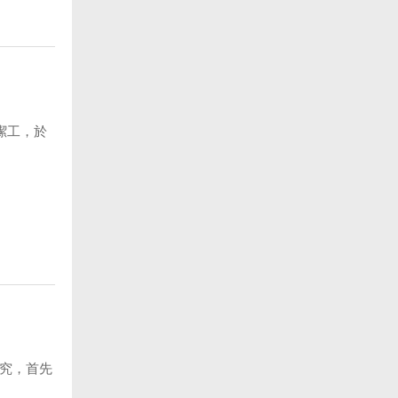
潔工，於
究，首先