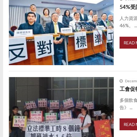
54%
人力資
46%。 ..
READ
Decemb
工會促
多個飲
告》 ...
READ