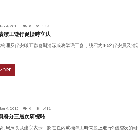
er 4, 2015
0
1753
清潔工遊行促標時立法
業管理及保安職工聯會與清潔服務業職工會，號召約40名保安員及清
 MORE
er 4, 2015
0
1411
稱將分三層次研標時
福利局局長張建宗表示，將在任內就標準工時問題上進行3個層次的研