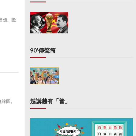
韓國、歐
90’傳聲筒
越講越有「普」
路線圖。