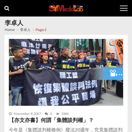
Skip
Skip
to
to
navigation
content
李卓人
Home
李卓人
Page 2
November 8, 2017
0
3344
【亦文亦書】何謂「集體談判權」？
今年是《集體談判權條例》廢法20週年，究竟集體談判