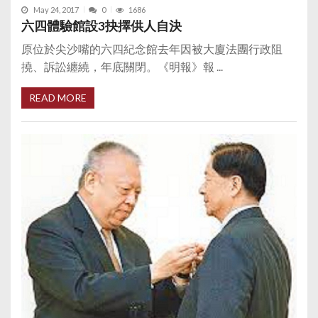
May 24, 2017
0
1686
六四體驗館設3抉擇供人自決
原位於尖沙嘴的六四紀念館去年因被大廈法團行政阻
撓、訴訟纏繞，年底關閉。《明報》報 ...
READ MORE