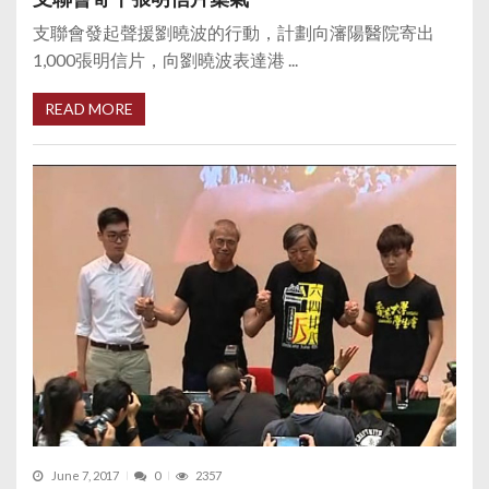
支聯會發起聲援劉曉波的行動，計劃向瀋陽醫院寄出
1,000張明信片，向劉曉波表達港 ...
READ MORE
June 7, 2017
0
2357