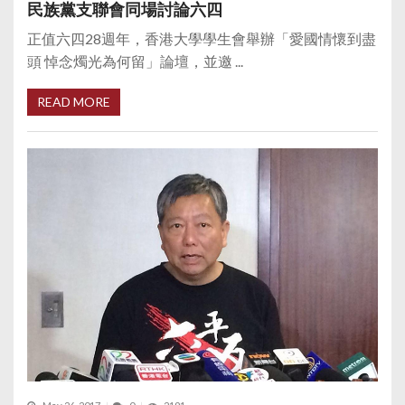
民族黨支聯會同場討論六四
正值六四28週年，香港大學學生會舉辦「愛國情懷到盡
頭 悼念燭光為何留」論壇，並邀 ...
READ MORE