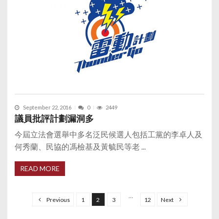
September 22, 2016
0
2449
議員批評計劃漏洞多
今屆立法會選舉中多名泛民候選人包括工黨的李卓人及
何秀蘭、民協的馮檢基及黃毓民等老 ...
READ MORE
P
o
…
Previous
1
2
3
12
Next
s