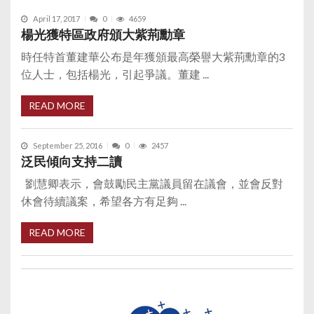
April 17, 2017
0
4659
楊光獲特區政府頒大紫荊勳章
時任特首董建華公布是年獲頒最高榮譽大紫荊勳章的3
位人士，包括楊光，引起爭議。董建 ...
READ MORE
September 25, 2016
0
2457
泛民傾向支持二讀
劉慧卿表示，會鼓勵民主黨議員留在議會，並會反對
休會待續議案，希望各方有足夠 ...
READ MORE