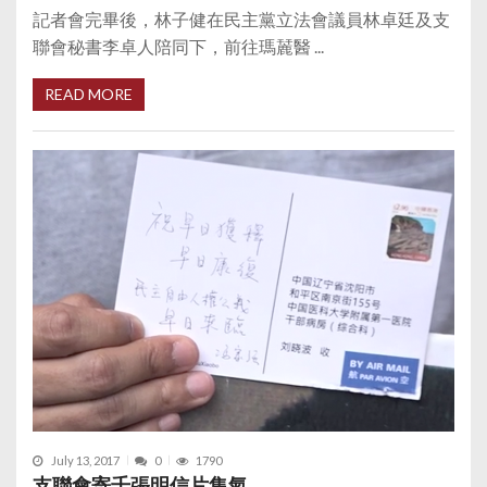
記者會完畢後，林子健在民主黨立法會議員林卓廷及支
聯會秘書李卓人陪同下，前往瑪麉醫 ...
READ MORE
July 13, 2017
0
1790
支聯會寄千張明信片集氣