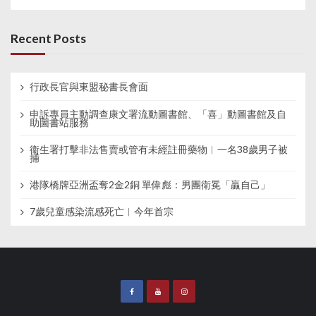
Recent Posts
行政長官與東盟秘書長會面
申訴專員主動調查康文署流動圖書館、「喜」動圖書館及自
助圖書站服務
衞生署打擊非法售賣或管有未經註冊藥物︱一名38歲男子被
捕
港隊橋牌亞洲盃奪2金2銅 單偉彪：男團衛冕「贏自己」
7歲兒童感染流感死亡︱今年首宗