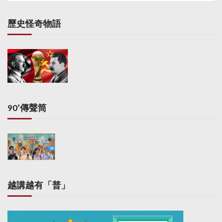
t
s
歷史怪奇物語
p
a
g
i
n
a
90’傳聲筒
t
i
o
n
越講越有「普」