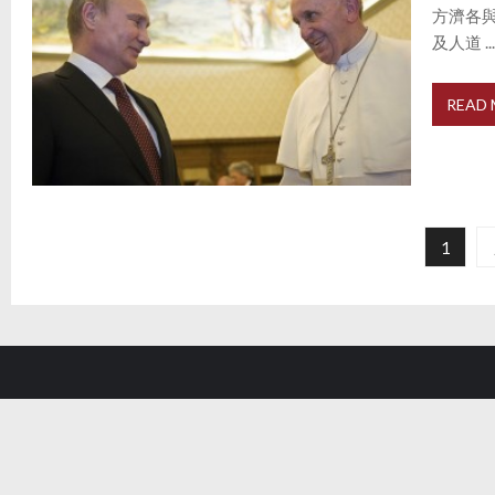
方濟各
及人道 ..
READ
P
o
1
s
t
s
p
a
g
i