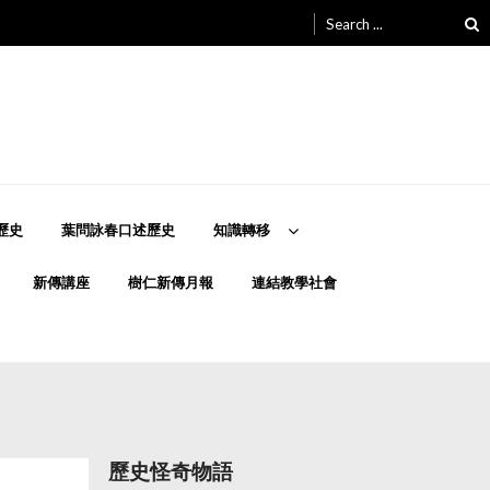
Search
for:
歷史
葉問詠春口述歷史
知識轉移
新傳講座
樹仁新傳月報
連結教學社會
歷史怪奇物語