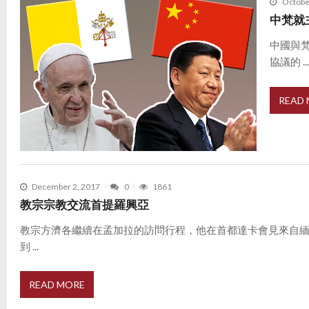
Octobe
中梵就
中國與
協議的 ..
READ
December 2, 2017
0
1861
教宗宗教交流首提羅興亞
教宗方濟各繼續在孟加拉的訪問行程，他在首都達卡會見來自
到 ...
READ MORE