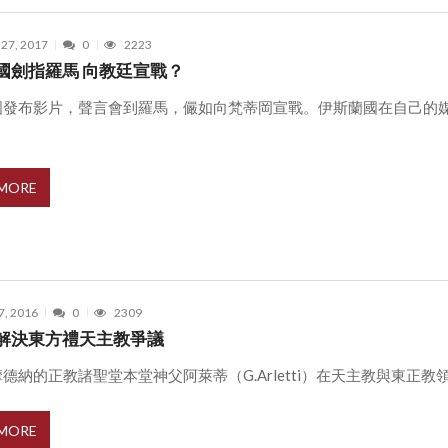
 27, 2017
0
2223
國劍指羅馬 向教廷宣戰？
國發布影片，聲言會到羅馬，儼如向梵蒂岡宣戰。伊斯蘭國在自己的媒
 MORE
7, 2016
0
2309
解決東方禮天主教爭議
德納的正教諸聖堂本堂神父阿萊蒂（G.Arletti）在天主教與東正教領袖 
 MORE