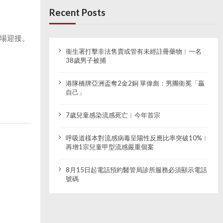
Recent Posts
場迎接。
衞生署打擊非法售賣或管有未經註冊藥物︱一名
38歲男子被捕
港隊橋牌亞洲盃奪2金2銅 單偉彪：男團衛冕「贏
自己」
7歲兒童感染流感死亡︱今年首宗
呼吸道樣本對流感病毒呈陽性反應比率突破10%︱
再增1宗兒童甲型流感嚴重個案
8月15日起電話預約醫管局診所服務必須顯示電話
號碼