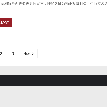
與基利爾會面後發表共同宣言，呼籲各國領袖正視敍利亞、伊拉克境
.
 MORE
2
3
Next