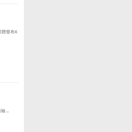
體發布6
...