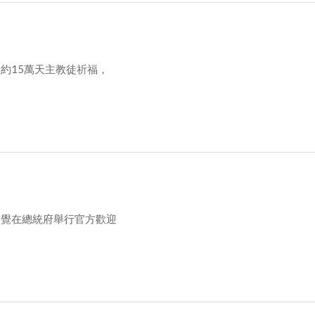
約15萬天主教徒祈福，
廷覺在總統府舉行官方歡迎