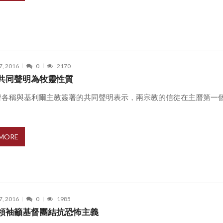
7, 2016
0
2170
共同聲明為牧靈性質
濟各稱與基利爾主教簽署的共同聲明表示，兩宗教的信徒在主曆第一
.
 MORE
7, 2016
0
1985
領袖籲基督團結抗恐怖主義