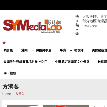
Skip
Skip
to
to
navigation
content
快
大致天晴。日間
•
部分地區有煙
熱
... 香港天文台
•
爆
新傳網
SYMediaLab
雋言集
港聞
傳播奬學金
專訪
樹友陣
美國總統選
媒體設計與虛擬實境科技 MDIT
中華武術與體育文化傳播
數碼營
學・觀點
方濟各
Home
方濟各