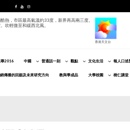
酷熱，市區最高氣溫約33度，新界再高兩三度。
霞。吹輕微至和緩西北風。
香港天文台
舉2016
中國
普通話一刻
觀點
文化生活
報人口述
銷傳播的回顧及未來研究方向
教與學成品
大學校園
樹仁講堂