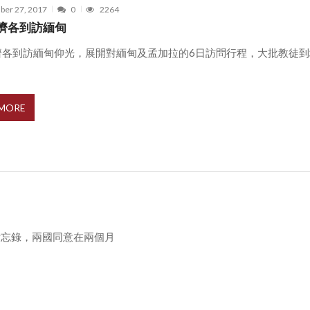
er 27, 2017
0
2264
濟各到訪緬甸
濟各到訪緬甸仰光，展開對緬甸及孟加拉的6日訪問行程，大批教徒到
 MORE
備忘錄，兩國同意在兩個月