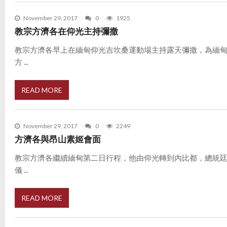
November 29, 2017
0
1925
教宗方濟各在仰光主持彌撒
教宗方濟各早上在緬甸仰光吉坎桑運動場主持露天彌撒，為緬甸
方 ...
READ MORE
November 29, 2017
0
2249
方濟各與昂山素姬會面
教宗方濟各繼續緬甸第二日行程，他由仰光轉到內比都，總統
儀 ...
READ MORE