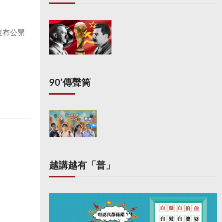
沒有公開
90’傳聲筒
越講越有「普」