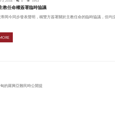
r 3, 2018
0
1953
主教任命權簽署臨時協議
梵蒂岡今同步發表聲明，稱雙方簽署關於主教任命的臨時協議，但均
.
 MORE
緬甸的羅興亞難民時公開提