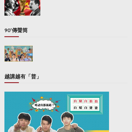
g
i
n
a
90’傳聲筒
t
i
o
n
越講越有「普」