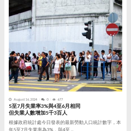
August 16, 2024
0
677
5至7月失業率3%與4至6月相同
但失業人數增加5千3百人
根據政府統計處今日發表的最新勞動人口統計數字，本
年5至7月失業率為3%，與4至 ...