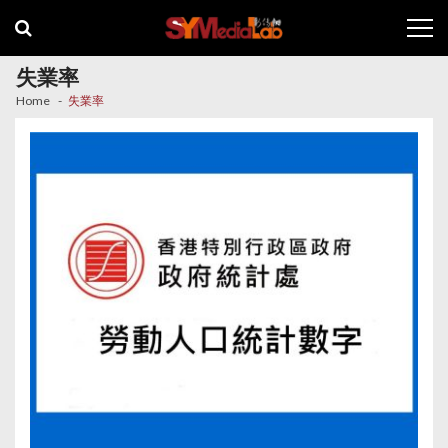
Skip
Skip
to
to
navigation
content
失業率
Home
失業率