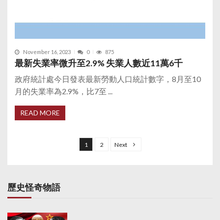
November 16, 2023
0
875
最新失業率微升至2.9% 失業人數近11萬6千
政府統計處今日發表最新勞動人口統計數字，8月至10
月的失業率為2.9%，比7至 ...
READ MORE
P
o
1
2
Next
s
t
s
歷史怪奇物語
p
a