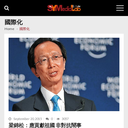
Skip
Skip
to
to
navigation
content
國際化
Home
國際化
September 20, 2015
0
3057
梁錦松：應貢獻祖國 非對抗鬧事