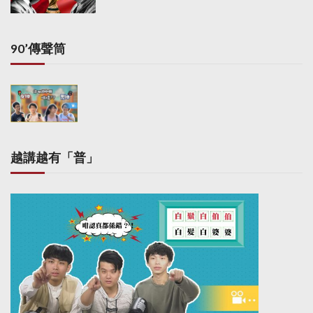
90’傳聲筒
越講越有「普」