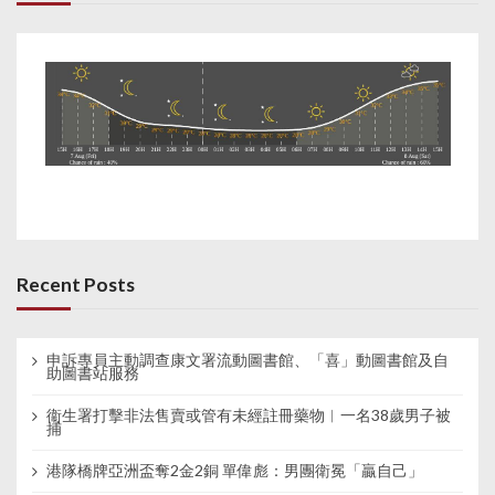
Recent Posts
申訴專員主動調查康文署流動圖書館、「喜」動圖書館及自
助圖書站服務
衞生署打擊非法售賣或管有未經註冊藥物︱一名38歲男子被
捕
港隊橋牌亞洲盃奪2金2銅 單偉彪：男團衛冕「贏自己」