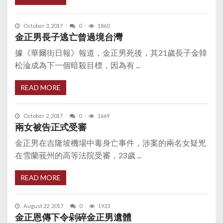
October 3, 2017
0
1860
金正男長子逃亡曾過境台灣
據《華爾街日報》報道，金正男死後，其21歲長子金韓
松淪成為下一個暗殺目標，因為有 ...
READ MORE
October 2, 2017
0
1669
兩女被告正式受審
金正男在吉隆坡機場中毒身亡事件，涉案的兩名女疑兇
在雪蘭莪州的高等法院受審，23歲 ...
READ MORE
August 22, 2017
0
1923
金正恩傳下令剁碎金正男遺體