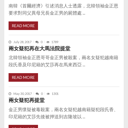
南韓《首爾經濟》引述消息人士透露，北韓領袖金正恩
要求對同父異母兄長金正男的屍體處 ...
READ MORE
July 28, 2017
0
1789
兩女疑犯再在大馬法院提堂
北韓領袖金正恩哥哥金正男被殺案，兩名女疑犯越南籍
段氏香及印尼籍的艾莎再在馬來西亞 ...
READ MORE
May 30, 2017
0
1301
兩女疑犯再提堂
金正男懷疑被毒殺案，兩名女疑犯越南籍疑犯段氏香、
印尼籍的艾莎先後被押送到吉隆坡以 ...