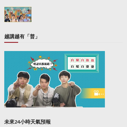
i
o
n
越講越有「普」
未來24小時天氣預報