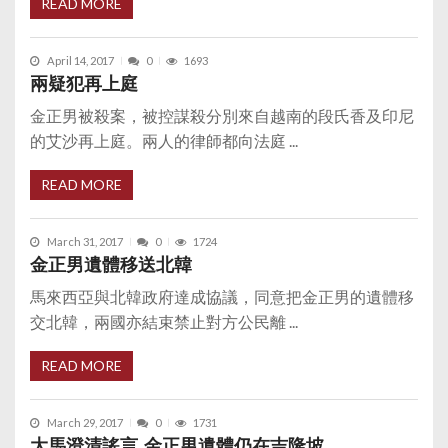
READ MORE
April 14, 2017
0
1693
兩疑犯再上庭
金正男被殺案，被控謀殺分別來自越南的段氏香及印尼
的艾沙再上庭。兩人的律師都向法庭 ...
READ MORE
March 31, 2017
0
1724
金正男遺體移送北韓
馬來西亞與北韓政府達成協議，同意把金正男的遺體移
交北韓，兩國亦結束禁止對方公民離 ...
READ MORE
March 29, 2017
0
1731
大馬澄清謠言 金正男遺體仍在吉隆坡