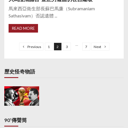
馬來西亞衛生部長蘇巴馬廉（Subramaniam
Sathasivam）否認遺體 ...
READ MORE
P
o
…
Previous
1
2
3
7
Next
s
t
s
歷史怪奇物語
p
a
g
i
n
a
90’傳聲筒
t