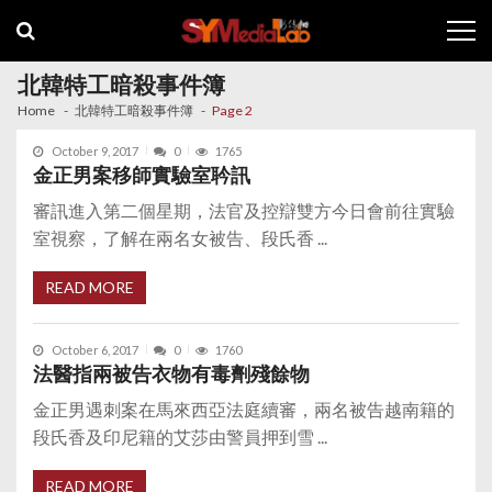
Skip
Skip
to
to
navigation
content
北韓特工暗殺事件簿
Home
北韓特工暗殺事件簿
Page 2
October 9, 2017
0
1765
金正男案移師實驗室耹訊
審訊進入第二個星期，法官及控辯雙方今日會前往實驗
室視察，了解在兩名女被告、段氏香 ...
READ MORE
October 6, 2017
0
1760
法醫指兩被告衣物有毒劑殘餘物
金正男遇刺案在馬來西亞法庭續審，兩名被告越南籍的
段氏香及印尼籍的艾莎由警員押到雪 ...
READ MORE