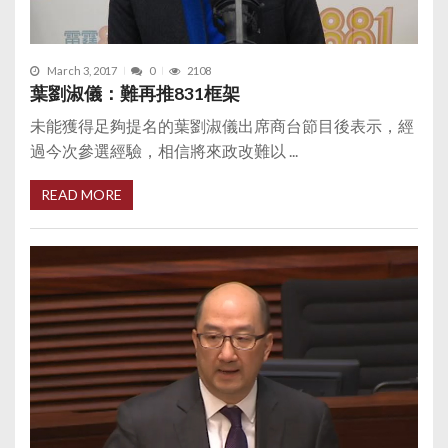
March 3, 2017
0
2108
葉劉淑儀：難再推831框架
未能獲得足夠提名的葉劉淑儀出席商台節目後表示，經
過今次參選經驗，相信將來政改難以 ...
READ MORE