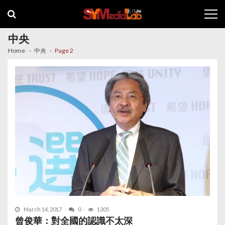
Skip
Skip
to
to
navigation
content
中央
Home
中央
Page 2
March 14, 2017
0
1305
曾俊華：對全國的認識不太深