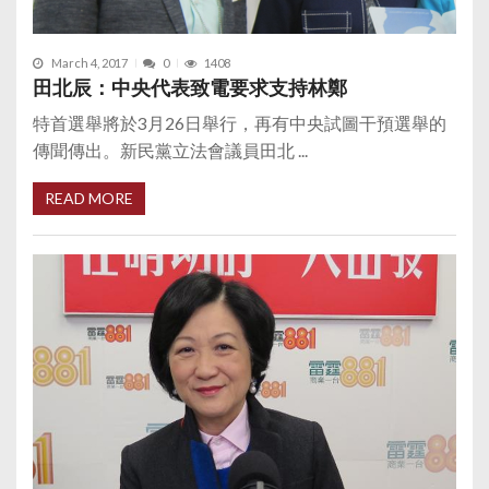
March 4, 2017
0
1408
田北辰：中央代表致電要求支持林鄭
特首選舉將於3月26日舉行，再有中央試圖干預選舉的
傳聞傳出。新民黨立法會議員田北 ...
READ MORE