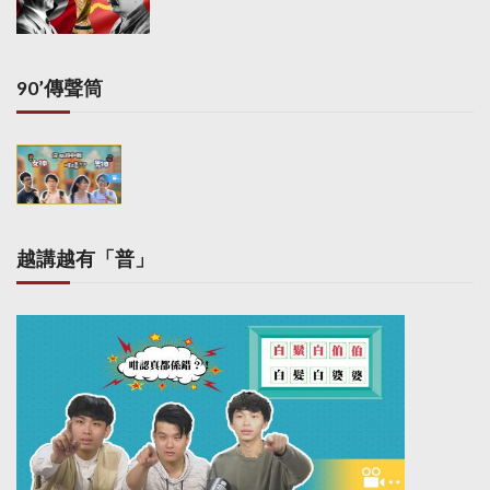
i
n
a
90’傳聲筒
t
i
o
n
越講越有「普」