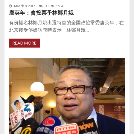
March 8, 2017
0
1684
唐英年：會投票予林鄭月娥
有份提名林鄭月娥出選特首的全國政協常委唐英年，在
北京接受傳媒訪問時表示，林鄭月娥 ...
READ MORE