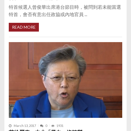
特首候選人曾俊華出席港台節目時，被問到若未能當選
特首，會否有意出任政協或內地官員 ...
READ MORE
March 13, 2017
0
1931