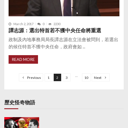
March 2, 2017
0
2230
譚志源：選出特首若不獲中央任命將重選
政制及內地事務局局長譚志源在立法會被問到，若選出
的候任特首不獲中央任命，政府會如 ...
READ MORE
P
o
…
Previous
1
2
3
10
Next
s
t
s
歷史怪奇物語
p
a
g