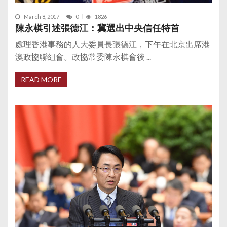
March 8, 2017
0
1826
陳永棋引述張德江：冀選出中央信任特首
處理香港事務的人大委員長張德江，下午在北京出席港
澳政協聯組會。政協常委陳永棋會後 ...
READ MORE