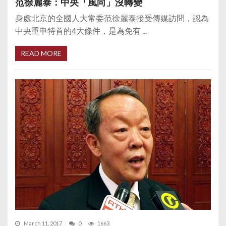
范徐麗泰：中央「風向」沒轉變
身處北京的全國人大常委范徐麗泰接受傳媒訪問，認為
中央重申特首的4大條件，是為免有 ...
READ MORE
March 11, 2017
0
1663