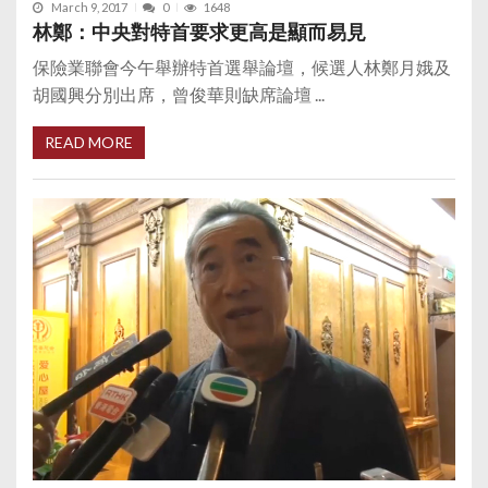
March 9, 2017
0
1648
林鄭：中央對特首要求更高是顯而易見
保險業聯會今午舉辦特首選舉論壇，候選人林鄭月娥及
胡國興分別出席，曾俊華則缺席論壇 ...
READ MORE