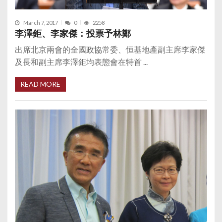
March 7, 2017
0
2258
李澤鉅、李家傑：投票予林鄭
出席北京兩會的全國政協常委、恒基地產副主席李家傑
及長和副主席李澤鉅均表態會在特首 ...
READ MORE