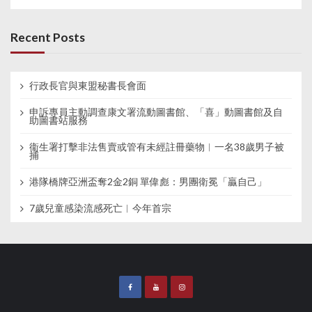
Recent Posts
行政長官與東盟秘書長會面
申訴專員主動調查康文署流動圖書館、「喜」動圖書館及自
助圖書站服務
衞生署打擊非法售賣或管有未經註冊藥物︱一名38歲男子被
捕
港隊橋牌亞洲盃奪2金2銅 單偉彪：男團衛冕「贏自己」
7歲兒童感染流感死亡︱今年首宗