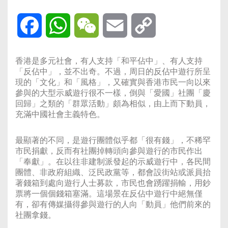
Facebook
WhatsApp
WeChat
Email
Copy
Link
香港是多元社會，有人支持「和平佔中」、有人支持
「反佔中」，並不出奇。不過，周日的反佔中遊行所呈
現的「文化」和「風格」，又確實與香港市民一向以來
參與的大型示威遊行很不一樣，倒與「愛國」社團「慶
回歸」之類的「群眾活動」頗為相似，由上而下動員，
充滿中國社會主義特色。
最顯著的不同，是遊行團體似乎都「很有錢」，不稀罕
市民捐獻，反而有社團掉轉頭向參與遊行的市民作出
「奉獻」。在以往非建制派發起的示威遊行中，各民間
團體、非政府組織、泛民政黨等，都會設街站或派員抬
著錢箱到處向遊行人士募款，市民也會踴躍捐輸，用鈔
票將一個個錢箱塞滿。這場景在反佔中遊行中絕無僅
有，卻有傳媒攝得參與遊行的人向「動員」他們前來的
社團拿錢。