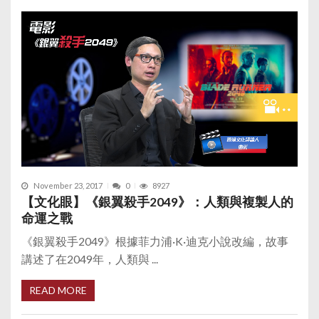
November 23, 2017
0
8927
【文化眼】《銀翼殺手2049》：人類與複製人的
命運之戰
《銀翼殺手2049》根據菲力浦·K·迪克小說改編，故事
講述了在2049年，人類與 ...
READ MORE