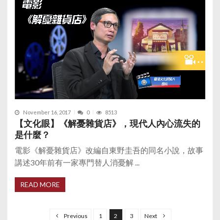
November 16, 2017
0
8513
【文化眼】《解憂雜貨店》，現代人內心流失的
是什麼？
電影《解憂雜貨店》改編自東野圭吾的同名小說，故事
講述30年前有一家專門替人消憂解 ...
READ MORE
P
o
Previous
1
2
3
Next