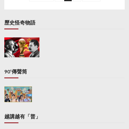
s
t
s
歷史怪奇物語
p
a
g
i
n
a
90’傳聲筒
t
i
o
n
越講越有「普」