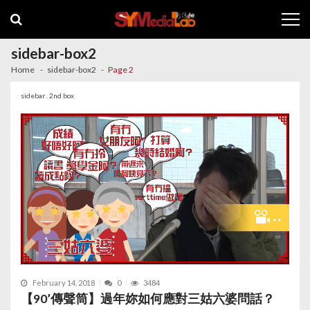
Skip
Skip
to
to
navigation
content
sidebar-box2
Home
sidebar-box2
Page 2
sidebar . 2nd box
February 14, 2018
0
3484
【90’傳聲筒】過年妳如何應對三姑六婆問話？