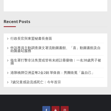
Recent Posts
行政長官與東盟秘書長會面
申訴專員主動調查康文署流動圖書館、「喜」動圖書館及自
助圖書站服務
衞生署打擊非法售賣或管有未經註冊藥物︱一名38歲男子被
捕
港隊橋牌亞洲盃奪2金2銅 單偉彪：男團衛冕「贏自己」
7歲兒童感染流感死亡︱今年首宗