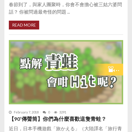
春節到了，與家人團聚時，你會不會擔心被三姑六婆問
話？ 你被問過最奇怪的問題 ...
READ MORE
February 7, 2018
0
3291
【90’傳聲筒】你們為什麼喜歡這隻青蛙？
近日，日本手機遊戲「旅かえる」（大陸譯名「旅行青