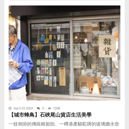
April 23, 2019
0
7208
【城市蜂鳥】石硤尾山貨店生活美學
一枝倒掛的傳統棉胎拍、一樽港產駱駝牌的玻璃膽水壺