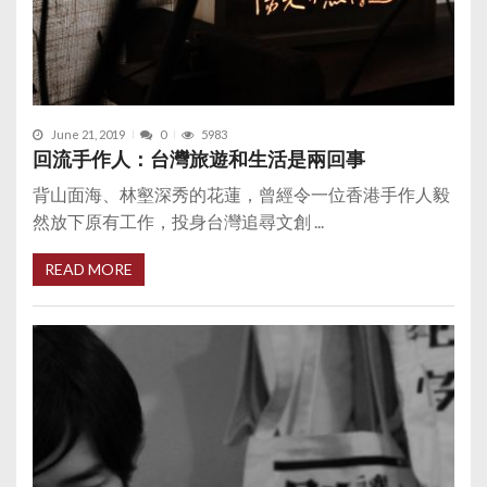
June 21, 2019
0
5983
回流手作人：台灣旅遊和生活是兩回事
背山面海、林壑深秀的花蓮，曾經令一位香港手作人毅
然放下原有工作，投身台灣追尋文創 ...
READ MORE