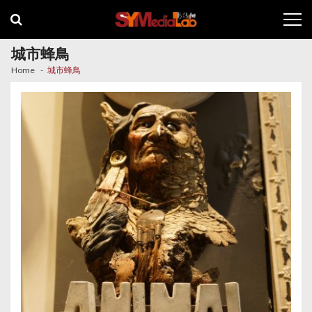
Skip
Skip
to
to
navigation
content
城市蜂鳥
Home
城市蜂鳥