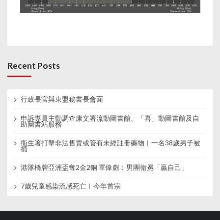
Recent Posts
行政長官與東盟秘書長會面
申訴專員主動調查康文署流動圖書館、「喜」動圖書館及自
助圖書站服務
衞生署打擊非法售賣或管有未經註冊藥物︱一名38歲男子被
捕
港隊橋牌亞洲盃奪2金2銅 單偉彪：男團衛冕「贏自己」
7歲兒童感染流感死亡︱今年首宗