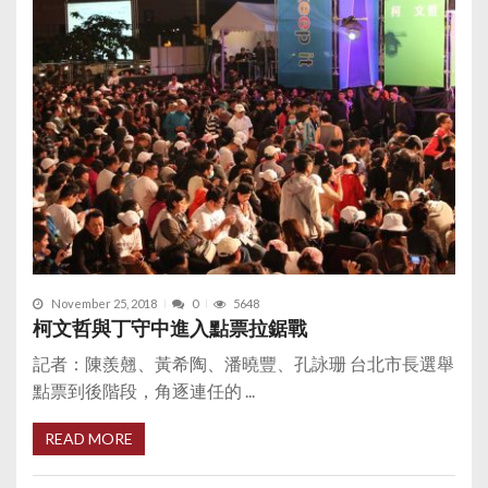
November 25, 2018
0
5648
柯文哲與丁守中進入點票拉鋸戰
記者：陳羨翹、黃希陶、潘曉豐、孔詠珊 台北市長選舉
點票到後階段，角逐連任的 ...
READ MORE