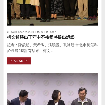
November 25, 2018
0
5567
柯文哲勝出丁守中不接受將提出訴訟
記者：陳羨翹、黃希陶、潘曉豐、孔詠珊 台北市長選舉
於凌晨2時許有結果，柯文 ...
READ MORE