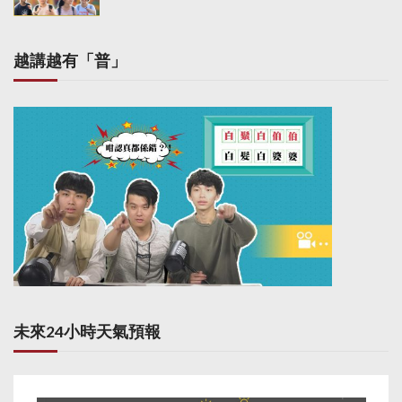
n
越講越有「普」
未來24小時天氣預報