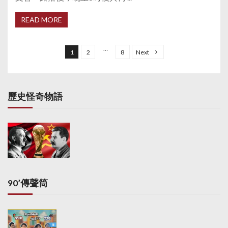
READ MORE
P
o
…
1
2
8
Next
s
t
s
歷史怪奇物語
p
a
g
i
n
a
90’傳聲筒
t
i
o