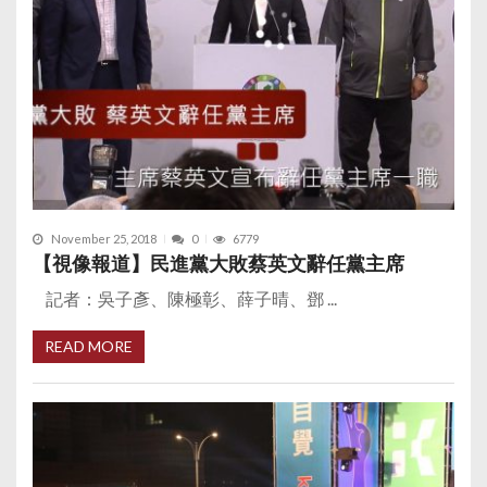
November 25, 2018
0
6779
【視像報道】民進黨大敗蔡英文辭任黨主席
記者：吳子彥、陳極彰、薛子晴、鄧 ...
READ MORE