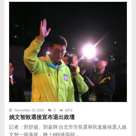
November 25, 2018
0
6072
姚文智敗選後宣布退出政壇
記者：郭舒揚、郭嘉輝 台北市市長選舉民進黨候選人姚
文智一路落後，晚上8時後與柯 ...