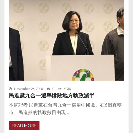
November 26, 2018
0
6030
民進黨九合一選舉慘敗地方執政減半
本網記者 民進黨在台灣九合一選舉中慘敗。在6個直轄
市，民進黨的執政數目由現 ...
READ MORE