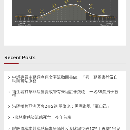
Recent Posts
申訴專員主動調查康文署流動圖書館、「喜」動圖書館及自
助圖書站服務
衞生署打擊非法售賣或管有未經註冊藥物︱一名38歲男子被
捕
港隊橋牌亞洲盃奪2金2銅 單偉彪：男團衛冕「贏自己」
7歲兒童感染流感死亡︱今年首宗
呼吸道樣本對流感病毒呈陽性反應比率突破10%︱再增1宗兒