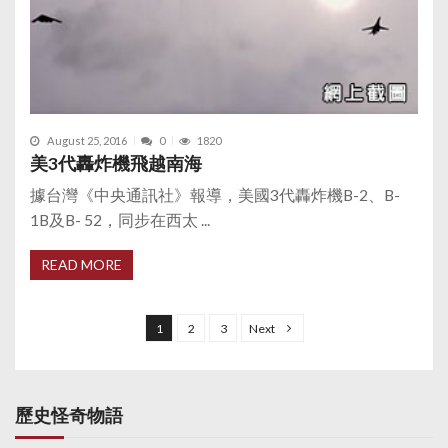
August 25, 2016
0
1820
美3代轟炸機飛越南海
據台灣《中央通訊社》報導，美國3代轟炸機B-2、B-
1B及B- 52，同步在西太 ...
READ MORE
P
o
1
2
3
Next
s
t
s
歷史怪奇物語
p