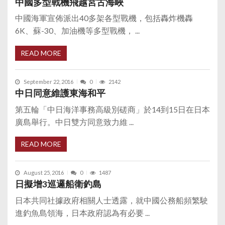
中國多型戰機飛越宮古海峽
中國海軍宣佈派出40多架各型戰機，包括轟炸機轟
6K、蘇-30、加油機等多型戰機， ...
READ MORE
September 22, 2016
0
2142
中日同意維護東海和平
第五輪「中日海洋事務高級別磋商」於14到15日在日本
廣島舉行。中日雙方同意致力維 ...
READ MORE
August 25, 2016
0
1487
日擬增3巡邏船衛釣島
日本共同社據政府相關人士透露，就中國公務船頻繁駛
進釣魚島領海，日本政府認為有必要 ...