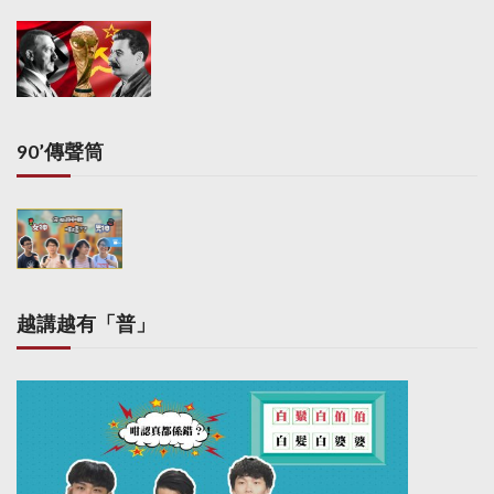
a
g
i
n
a
90’傳聲筒
t
i
o
n
越講越有「普」