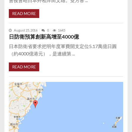
會後會晤日本外相岸田文雄。雙方各 ...
READ MORE
August 25, 2016
0
1645
日防衛預算創新高增至4000億
日本防衛省要求把明年度軍費開支定位5.17萬億日圓
（約4000億港元），是連續第 ...
READ MORE