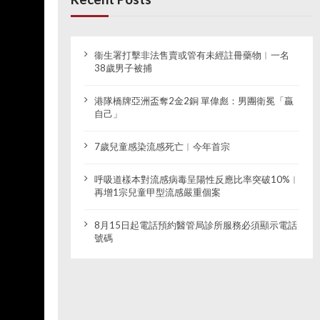
衞生署打擊非法售賣或管有未經註冊藥物︱一名
38歲男子被捕
港隊橋牌亞洲盃奪2金2銅 單偉彪：男團衛冕「贏
自己」
7歲兒童感染流感死亡︱今年首宗
呼吸道樣本對流感病毒呈陽性反應比率突破10%︱
再增1宗兒童甲型流感嚴重個案
8月15日起電話預約醫管局診所服務必須顯示電話
號碼