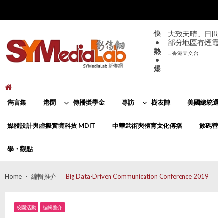
Skip
Skip
to
to
navigation
content
快
大致天晴。日間
•
部分地區有煙
熱
... 香港天文台
•
爆
新傳網
SYMediaLab
雋言集
港聞
傳播奬學金
專訪
樹友陣
美國總統選
媒體設計與虛擬實境科技 MDIT
中華武術與體育文化傳播
數碼營
學・觀點
Home
編輯推介
Big Data-Driven Communication Conference 2019
校園活動
編輯推介