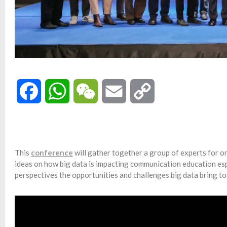
Facebook
WhatsApp
WeChat
Email
Copy
Link
This
conference
will gather together a group of experts for o
ideas on how big data is impacting communication education esp
perspectives the opportunities and challenges big data bring to