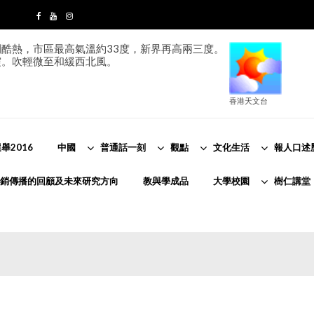
酷熱，市區最高氣溫約33度，新界再高兩三度。
霞。吹輕微至和緩西北風。
香港天文台
舉2016
中國
普通話一刻
觀點
文化生活
報人口述
銷傳播的回顧及未來研究方向
教與學成品
大學校園
樹仁講堂