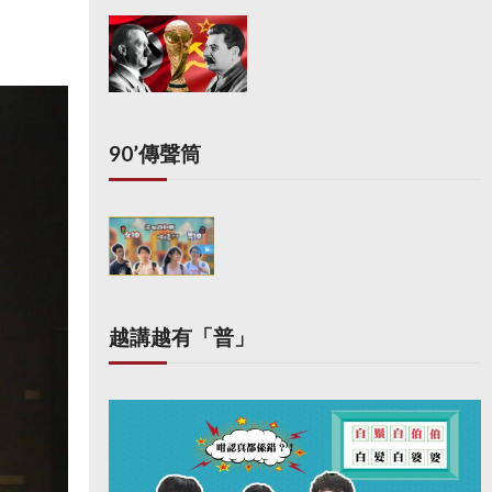
90’傳聲筒
越講越有「普」