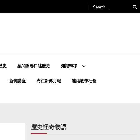
Search
for:
歷史
葉問詠春口述歷史
知識轉移
新傳講座
樹仁新傳月報
連結教學社會
歷史怪奇物語