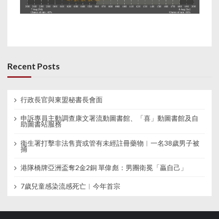
Recent Posts
行政長官與東盟秘書長會面
申訴專員主動調查康文署流動圖書館、「喜」動圖書館及自
助圖書站服務
衞生署打擊非法售賣或管有未經註冊藥物︱一名38歲男子被
捕
港隊橋牌亞洲盃奪2金2銅 單偉彪：男團衛冕「贏自己」
7歲兒童感染流感死亡︱今年首宗