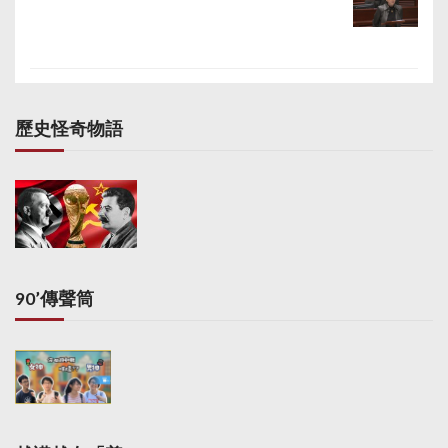
歷史怪奇物語
90’傳聲筒