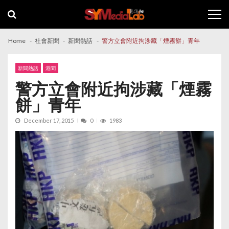
Skip
Skip
to
to
navigation
content
Home
社會新聞
新聞熱話
警方立會附近拘涉藏「煙霧餅」青年
新聞熱話
港聞
警方立會附近拘涉藏「煙霧
餅」青年
December 17, 2015
0
1983