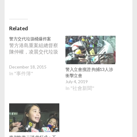
Related
警方交代垃圾桶爆炸案
警方港島重案組總督察
陳仲權，凌晨交代垃圾
December 18, 2015
警入立會搜證 拘捕13人涉
In "事件簿"
衝擊立會
July 4, 2019
In "社會新聞"