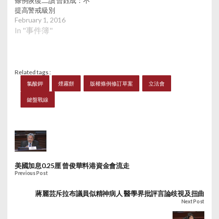
條例恢復二讀 曾鈺成：不
提高警戒級別
February 1, 2016
In "事件簿"
Related tags :
氯酸鉀
煙霧餅
版權條例修訂草案
立法會
鍵盤戰線
美國加息0.25厘 曾俊華料港資金會流走
Previous Post
蔣麗芸斥拉布議員似精神病人 醫學界批評言論歧視及扭曲
Next Post