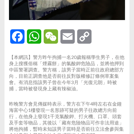
Facebook
WhatsApp
WeChat
Email
Copy
Link
【本網訊】警方昨午拘捕一名20歲報稱學生男子，在他
身上搜獲俗稱「煙霧餅」的氯酸鉀危險品，並將他押到
中區警署調查。警方稱，該男子當時正前往政府總部方
向，目前正調查他是否前往反對版權修訂條例草案集
會。有消息指該男子曾在今年3月「光復元朗」時被
捕，當時被發現身上藏有辣椒油。
昨晚警方會見傳媒時表示，警方在下午4時左右在金鐘
海富中心1樓發現一名形跡可疑的男子往政總方向前
行，在他身上發現1千克氯酸鉀、打火機、口罩、頭套
及手套等物品，其後以「藏有危險物品可作非法用途」
將他拘捕，暫時未知該男子當時是否前往立法會參與集