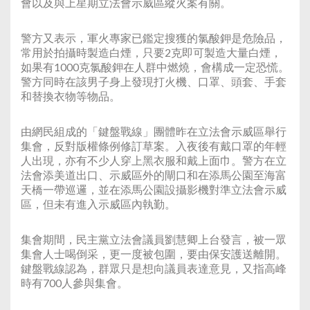
會以及與上星期立法會示威區縱火案有關。
警方又表示，軍火專家已鑑定搜獲的氯酸鉀是危險品，
常用於拍攝時製造白煙，只要2克即可製造大量白煙，
如果有1000克氯酸鉀在人群中燃燒，會構成一定恐慌。
警方同時在該男子身上發現打火機、口罩、頭套、手套
和替換衣物等物品。
由網民組成的「鍵盤戰線」團體昨在立法會示威區舉行
集會，反對版權條例修訂草案。入夜後有戴口罩的年輕
人出現，亦有不少人穿上黑衣服和戴上面巾。警方在立
法會添美道出口、示威區外的閘口和在添馬公園至海富
天橋一帶巡邏，並在添馬公園設攝影機對準立法會示威
區，但未有進入示威區內執勤。
集會期間，民主黨立法會議員劉慧卿上台發言，被一眾
集會人士喝倒采，更一度被包圍，要由保安護送離開。
鍵盤戰線認為，群眾只是想向議員表達意見，又指高峰
時有700人參與集會。