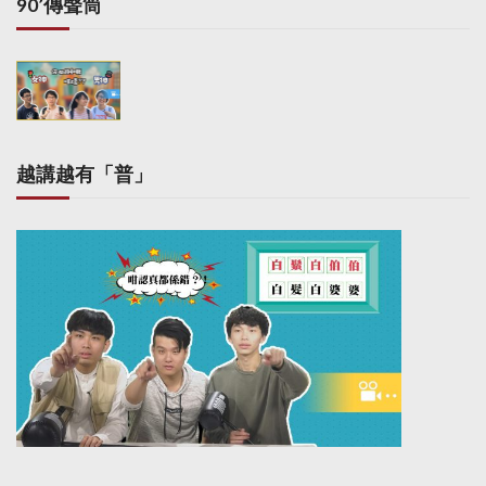
90’傳聲筒
越講越有「普」