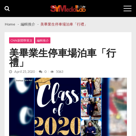
Skip
Skip
to
to
navigation
content
Home
編輯推介
美畢業生停車場泊車「行禮」
CNN新聞學英文
編輯推介
美畢業生停車場泊車「行
禮」
April 25, 2020
0
5063