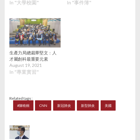
In "大學校園"
In "事件簿"
生產力局總裁畢堅文：人
才屬創科最重要元素
August 19, 2021
In "專業實習"
Related tags :
#陳曉桐
CNN
新冠肺炎
新型肺炎
美國