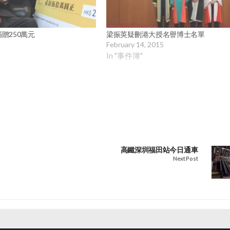
贈250萬元
梁振英疑刪港大授名譽博士名單
February 14, 2015
In "事件簿"
高鐵深圳福田站今日通車
Next Post