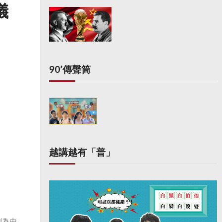
儀
90’傳聲筒
越講越有「普」
剩為由，