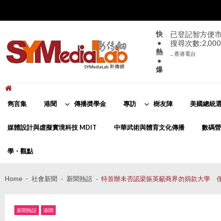
Skip
Skip
to
to
navigation
content
快
已登記智方便市
•
搜尋次數:2,000
熱
... 香港電台
•
爆
新傳網
SYMediaLab
雋言集
港聞
傳播奬學金
專訪
樹友陣
美國總統選
媒體設計與虛擬實境科技 MDIT
中華武術與體育文化傳播
數碼營
學・觀點
Home
社會新聞
新聞熱話
特首辦未否認梁振英籲商界勿捐款大學 
新聞熱話
港聞