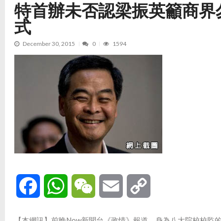
特首辦未否認梁振英籲商界
式
December 30, 2015
0
1594
Facebook
WhatsApp
WeChat
Email
Copy
Link
【本網訊】前晚Now新聞台《政情》報道，身為八大院校校監