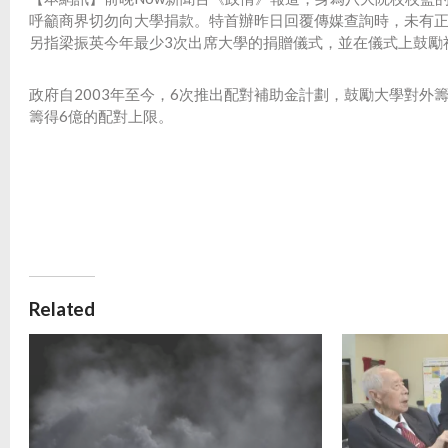
呼籲商界切勿向大學捐款。特首辦昨日回覆傳媒查詢時，未有
另指梁振英今年最少3次出席大學的捐贈儀式，並在儀式上鼓勵
政府自2003年至今，6次推出配對補助金計劃，鼓勵大學對
籌得6億的配對上限。
Related