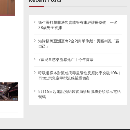
衞生署打擊非法售賣或管有未經註冊藥物︱一名
38歲男子被捕
港隊橋牌亞洲盃奪2金2銅 單偉彪：男團衛冕「贏
自己」
7歲兒童感染流感死亡︱今年首宗
呼吸道樣本對流感病毒呈陽性反應比率突破10%︱
再增1宗兒童甲型流感嚴重個案
8月15日起電話預約醫管局診所服務必須顯示電話
號碼