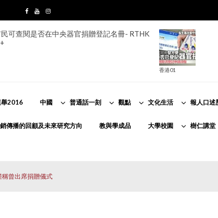
民可查閱是否在中央器官捐贈登記名冊- RTHK
+
香港01
舉2016
中國
普通話一刻
觀點
文化生活
報人口述
銷傳播的回顧及未來研究方向
教與學成品
大學校園
樹仁講堂
僅稱曾出席捐贈儀式