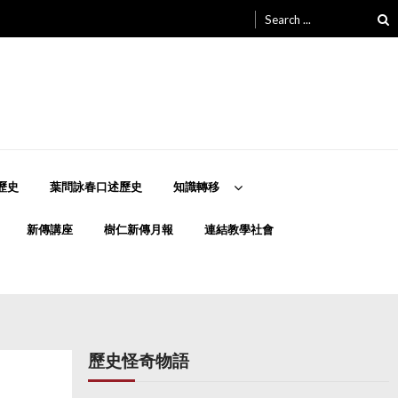
Search
for:
歷史
葉問詠春口述歷史
知識轉移
新傳講座
樹仁新傳月報
連結教學社會
歷史怪奇物語