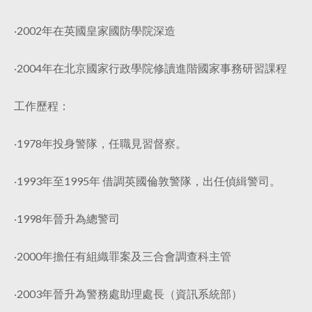
‧2002年在英國皇家國防學院深造
‧2004年在北京國家行政學院修讀進階國家事務研習課程
工作歷程：
‧1978年投身警隊，任職見習督察。
‧1993年至1995年 借調英國倫敦警隊，出任偵緝警司。
‧1998年晉升為總警司
‧2000年擔任有組織罪案及三合會調查科主管
‧2003年晉升為警務處助理處長（資訊系統部）