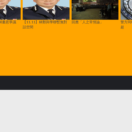
解畫惹爭議
【11.11】林鄭與學聯暫無對
回應「人之常情論」
警方同
話空間
超