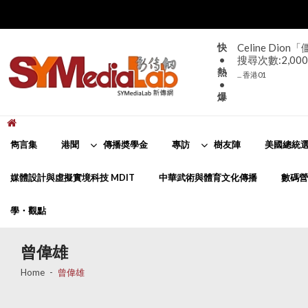
Skip
Skip
to
to
navigation
content
快
Celine D
•
搜尋次數:2,000
熱
... 香港01
•
爆
新傳網
SYMediaLab
雋言集
港聞
傳播奬學金
專訪
樹友陣
美國總統選
媒體設計與虛擬實境科技 MDIT
中華武術與體育文化傳播
數碼營
學・觀點
曾偉雄
Home
曾偉雄