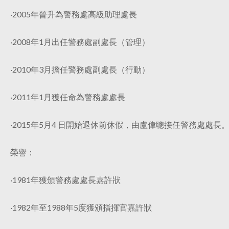
‧2005年晉升為警務處高級助理處長
‧2008年1月出任警務處副處長（管理）
‧2010年3月擔任警務處副處長（行動）
‧2011年1月獲任命為警務處處長
‧2015年5月4 日開始退休前休假，由盧偉聰接任警務處處長
榮譽：
‧1981年獲頒警務處處長嘉許狀
‧1982年至1988年5度獲頒指揮官嘉許狀