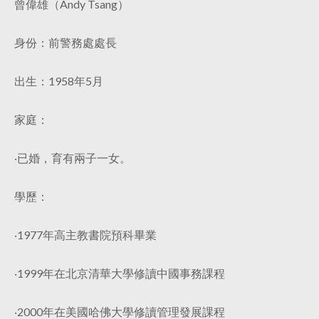
曾偉雄（Andy Tsang）
身份：前警務處處長
出生：1958年5月
家庭：
‧已婚，育有兩子一女。
學歷：
‧1977年高主教書院預科畢業
‧1999年在北京清華大學修讀中國事務課程
‧2000年在美國哈佛大學修讀管理發展課程