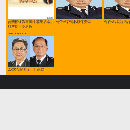
曾蔭權促徹查事件 菲總統命小
曾偉雄否認私擴保安區
曾偉雄以黑影論
組三周內交報告
2017.02.17
2500人聯署促一哥道歉
Copyright 2021 SYMediaLab 新傳網