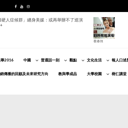
ion「僵硬人症候群」纏身美媒：或再舉辦不了巡演
+
香港01
舉2016
中國
普通話一刻
觀點
文化生活
報人口述
銷傳播的回顧及未來研究方向
教與學成品
大學校園
樹仁講堂