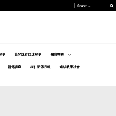
Search
for:
歷史
葉問詠春口述歷史
知識轉移
新傳講座
樹仁新傳月報
連結教學社會