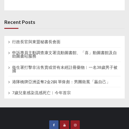
Recent Posts
行政長官與東盟秘書長會面
申訴專員主動調查康文署流動圖書館、「喜」動圖書館及自
助圖書站服務
衞生署打擊非法售賣或管有未經註冊藥物︱一名38歲男子被
捕
港隊橋牌亞洲盃奪2金2銅 單偉彪：男團衛冕「贏自己」
7歲兒童感染流感死亡︱今年首宗