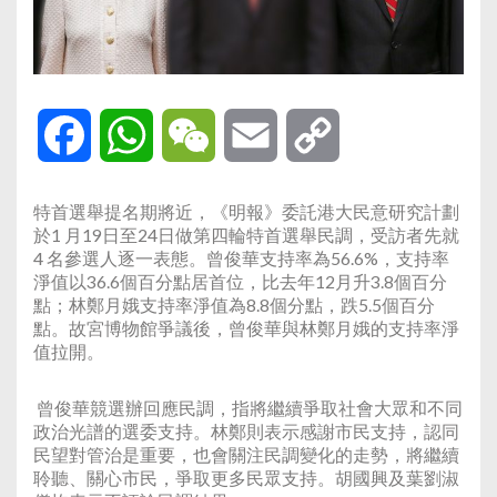
Facebook
WhatsApp
WeChat
Email
Copy
Link
特首選舉提名期將近，《明報》委託港大民意研究計劃
於1 月19日至24日做第四輪特首選舉民調，受訪者先就
4 名參選人逐一表態。曾俊華支持率為56.6%，支持率
淨值以36.6個百分點居首位，比去年12月升3.8個百分
點；林鄭月娥支持率淨值為8.8個分點，跌5.5個百分
點。故宮博物館爭議後，曾俊華與林鄭月娥的支持率淨
值拉開。
曾俊華競選辦回應民調，指將繼續爭取社會大眾和不同
政治光譜的選委支持。林鄭則表示感謝市民支持，認同
民望對管治是重要，也會關注民調變化的走勢，將繼續
聆聽、關心市民，爭取更多民眾支持。胡國興及葉劉淑