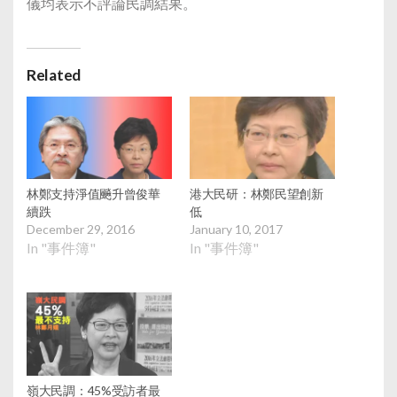
儀均表示不評論民調結果。
Related
林鄭支持淨值飈升曾俊華
港大民研：林鄭民望創新
續跌
低
December 29, 2016
January 10, 2017
In "事件簿"
In "事件簿"
嶺大民調：45%受訪者最