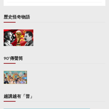
歷史怪奇物語
90’傳聲筒
越講越有「普」