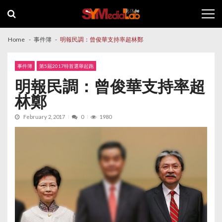
Skip
Skip
to
to
navigation
content
Home
事件簿
明報民調：曾俊華支持率超林鄭
事件簿
第5屆2017特首選舉起跑
明報民調：曾俊華支持率超
林鄭
February 2, 2017
0
1980