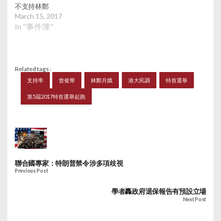
不支持林鄭
March 15, 2017
In "事件簿"
Related tags :
支持率
曾俊華
林鄭月娥
港大民調
特首選舉
第5屆2017特首選舉起跑
聯合國專家：特朗普禁令涉多項歧視
Previous Post
學者轟政府退保報告有預設立場
Next Post