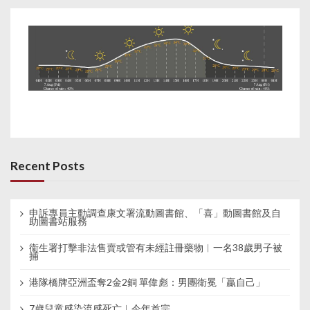
Recent Posts
申訴專員主動調查康文署流動圖書館、「喜」動圖書館及自
助圖書站服務
衞生署打擊非法售賣或管有未經註冊藥物︱一名38歲男子被
捕
港隊橋牌亞洲盃奪2金2銅 單偉彪：男團衛冕「贏自己」
7歲兒童感染流感死亡︱今年首宗