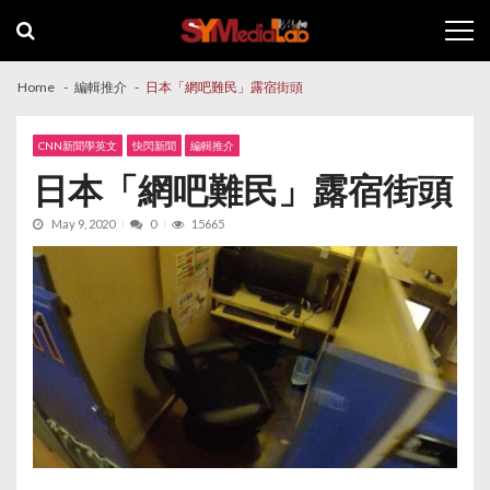
Skip
Skip
to
to
navigation
content
Home
編輯推介
日本「網吧難民」露宿街頭
CNN新聞學英文
快閃新聞
編輯推介
日本「網吧難民」露宿街頭
May 9, 2020
0
15665