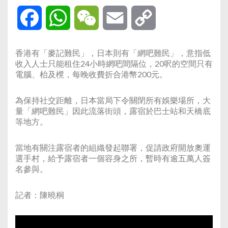
Facebook
WhatsApp
WeChat
Email
Copy
Link
香港有「麥記難民」，日本則有「網吧難民」，意指低
收入人士只能租住24小時網吧間隔位，20呎的空間只有
電腦、枱及櫈，每晚收費折合港幣200元。
為保持社交距離，日本當局下令關閉所有娛樂場所，大
量「網吧難民」因此流落街頭，露宿於巴士站和天橋底
等地方。
當地有關注露宿者的組織發起聯署，促請政府開放奧運
選手村，給予露宿者一個容身之所，暫時有逾五萬人簽
名參與。
記者：陳曉桐