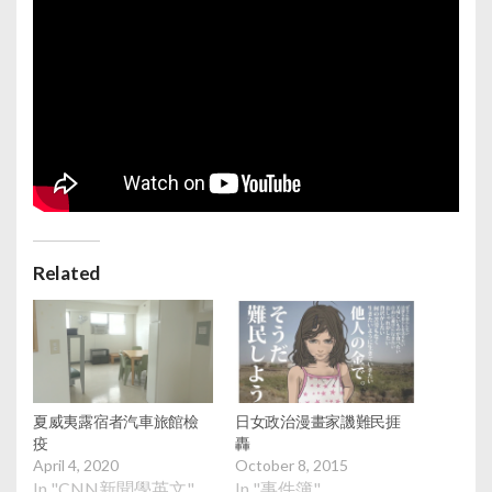
Related
夏威夷露宿者汽車旅館檢
日女政治漫畫家譏難民捱
疫
轟
April 4, 2020
October 8, 2015
In "CNN新聞學英文"
In "事件簿"