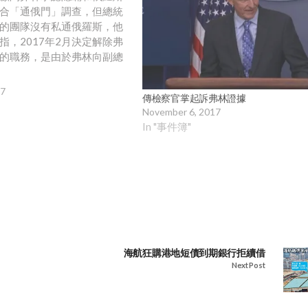
合「通俄門」調查，但總統
的團隊沒有私通俄羅斯，他
指，2017年2月決定解除弗
的職務，是由於弗林向副總
查局說謊。
17
傳檢察官掌起訴弗林證據
November 6, 2017
In "事件簿"
海航狂購港地短債到期銀行拒續借
Next Post