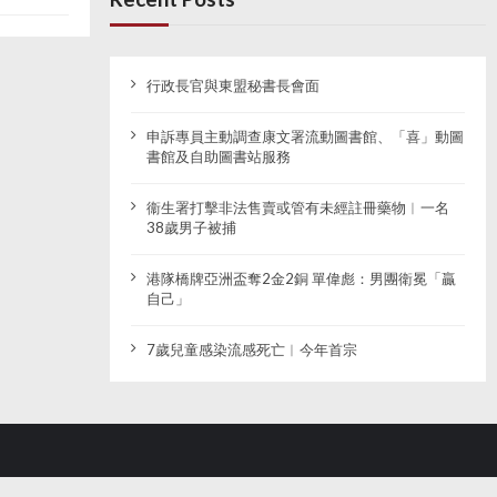
行政長官與東盟秘書長會面
申訴專員主動調查康文署流動圖書館、「喜」動圖
書館及自助圖書站服務
衞生署打擊非法售賣或管有未經註冊藥物︱一名
38歲男子被捕
港隊橋牌亞洲盃奪2金2銅 單偉彪：男團衛冕「贏
自己」
7歲兒童感染流感死亡︱今年首宗