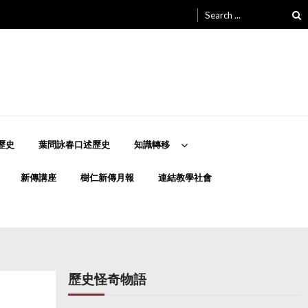
Search
for:
歷史
葉問詠春口述歷史
知識轉移
新傳講座
樹仁新傳月報
連結教學社會
歷史怪奇物語