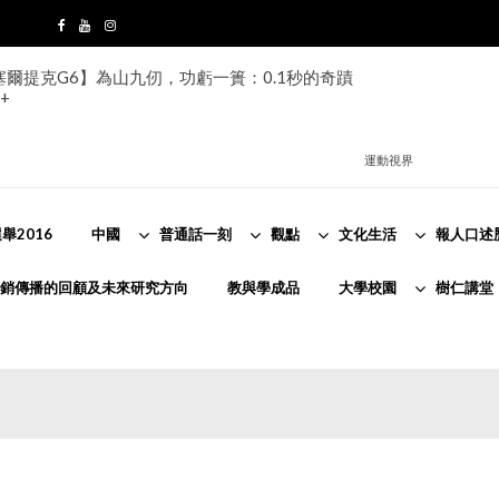
s塞爾提克G6】為山九仞，功虧一簣：0.1秒的奇蹟
+
運動視界
舉2016
中國
普通話一刻
觀點
文化生活
報人口述
銷傳播的回顧及未來研究方向
教與學成品
大學校園
樹仁講堂