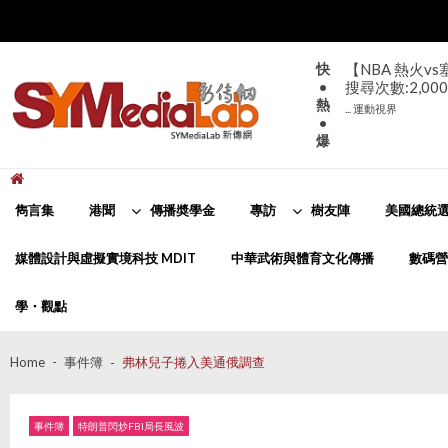
Skip
Skip
to
to
navigation
content
快
【NBA 熱火v
•
搜尋次數:2,000
熱
... 運動視界
•
爆
新傳網
SYMediaLab
雋言集
港聞
傳播奬學金
專訪
樹友陣
美國總統選
媒體設計與虛擬實境科技 MDIT
中華武術與體育文化傳播
數碼營
學・觀點
Home
事件簿
弗林兒子捲入美通俄調查
事件簿
特朗普閃炒FBI局長風波