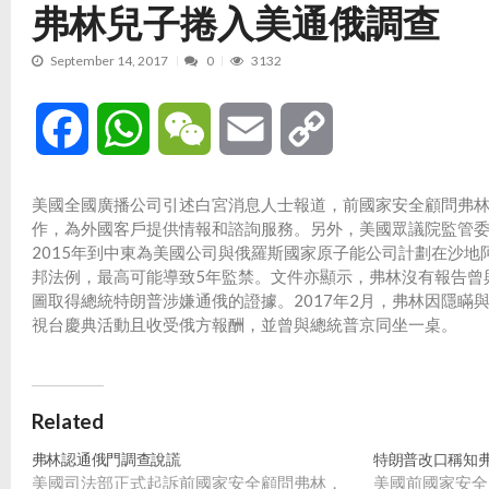
弗林兒子捲入美通俄調查
September 14, 2017
0
3132
Facebook
WhatsApp
WeChat
Email
Copy
Link
美國全國廣播公司引述白宮消息人士報道，前國家安全顧問弗
作，為外國客戶提供情報和諮詢服務。另外，美國眾議院監管
2015年到中東為美國公司與俄羅斯國家原子能公司計劃在沙
邦法例，最高可能導致5年監禁。文件亦顯示，弗林沒有報告曾
圖取得總統特朗普涉嫌通俄的證據。2017年2月，弗林因隱瞞
視台慶典活動且收受俄方報酬，並曾與總統普京同坐一桌。
Related
弗林認通俄門調查說謊
特朗普改口稱知弗
美國司法部正式起訴前國家安全顧問弗林，
美國前國家安全