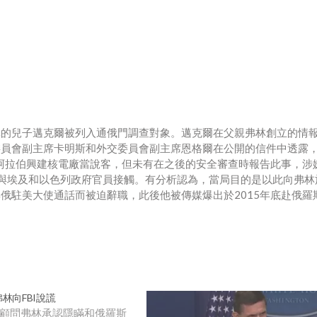
林的兒子邁克爾被列入通俄門調查對象。邁克爾在父親弗林創立的情
委員會副主席卡明斯和外交委員會副主席恩格爾在公開的信件中透露
地阿拉伯興建核電廠當說客，但未有在之後的安全審查時報告此事，涉
與埃及和以色列政府官員接觸。有分析認為，當局目的是以此向弗林
與俄駐美大使通話而被迫辭職，此後他被傳媒爆出於2015年底赴俄羅
林向FBI說謊
顧問弗林承認隱瞞和俄羅斯