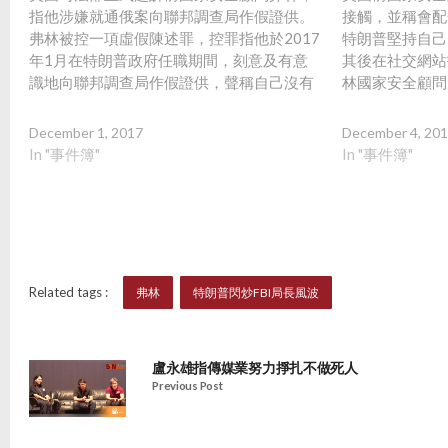
指他涉嫌就通俄案向聯邦調查局作假證供。
接觸，並稱會配
弗林被控一項虛假陳述罪，控罪指他於2017
特朗普堅持自己
年1月在特朗普政府任職期間，刻意及有意
其後在社交網站
識地向聯邦調查局作假證供，聲稱自己沒有
林國家安全顧問
與俄羅斯駐美大使基斯利亞克討論制裁俄羅
統彭斯和聯邦調
斯問題。
December 1, 2017
December 4, 20
In "事件簿"
In "事件簿"
Related tags :
弗林
特朗普閃炒FBI局長風波
盧永雄指傳媒業努力掙扎不做死人
Previous Post