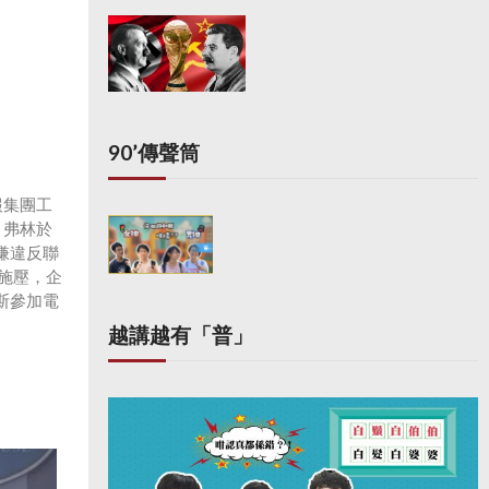
90’傳聲筒
報集團工
，弗林於
嫌違反聯
施壓，企
斯參加電
越講越有「普」