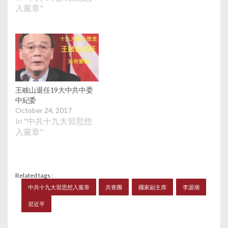
中央軍委副主席范長龍
入黨章"
則不在中央委員會名單
內，由於他已年屆70，
預料在軍委換屆後退
休。新一屆中共中央軍
委也即將產生，過去中
央軍委只有兩名副主
席，吸取郭伯雄、徐才
厚的教訓，預料19大中
王岐山退任19大中共中委
央軍委有望增加副主席
中紀委
人數，以免副主席坐
October 24, 2017
大。
In "中共十九大習思想
入黨章"
Related tags :
中共十九大習思想入黨章
共青團
國家副主席
李源潮
習近平