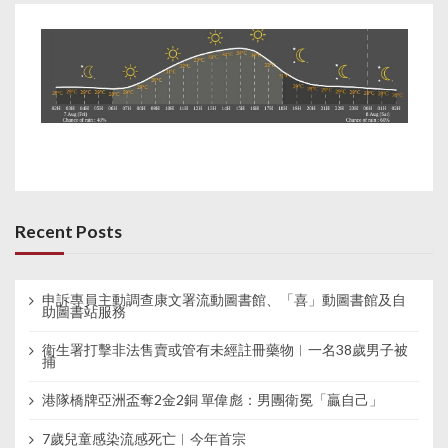
Recent Posts
申訴專員主動調查康文署流動圖書館、「喜」動圖書館及自
助圖書站服務
衞生署打擊非法售賣或管有未經註冊藥物︱一名38歲男子被
捕
港隊橋牌亞洲盃奪2金2銅 單偉彪：男團衛冕「贏自己」
7歲兒童感染流感死亡︱今年首宗