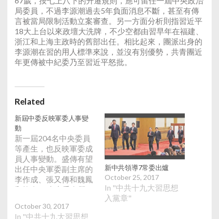
67歲，按七上八下的升遷規則，應可留任一屆中央政治
局委員，不過李源潮過去5年負面消息不斷，甚至有傳
言被當局限制活動立案審查。另一方面分析則指習近平
18大上台以來政壇大洗牌，不少空都由習早年在福建、
浙江和上海主政時的舊部出任。相比起來，團派出身的
李源潮在習的用人標準來說，並沒有別優勢，共青團近
年更傳被中紀委乃至習近平怒批。
Related
新屆中委反映軍委人事變
動
新一屆204名中央委員
等產生，也反映軍委成
員人事變動。盛傳有望
新中共領導7常委出爐
出任中央軍委副主席的
October 25, 2017
李作成、張又傳和魏鳳
In "中共十九大習思想
和均在19大中委名單
入黨章"
中，其中李作成更是首
October 30, 2017
次當選中央委員。18屆
In "中共十九大習思想