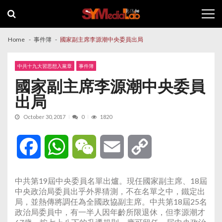
Skip
Skip
to
to
navigation
content
Home
事件簿
國家副主席李源潮中央委員出局
中共十九大習思想入黨章
事件簿
國家副主席李源潮中央委員
出局
October 30, 2017
0
1820
Facebook
WhatsApp
WeChat
Email
Copy
Link
中共第19屆中央委員名單出爐。現任國家副主席、18屆
中央政治局委員出乎外界猜測，不在名單之中，鐵定出
局，並熱傳將調任為全國政協副主席。中共第18屆25名
政治局委員中，有一半人因年齡所限退休，但李源潮才