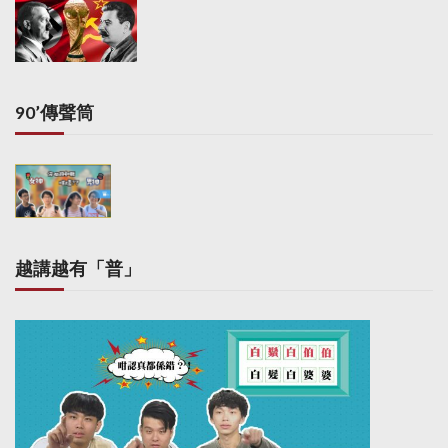
90’傳聲筒
越講越有「普」