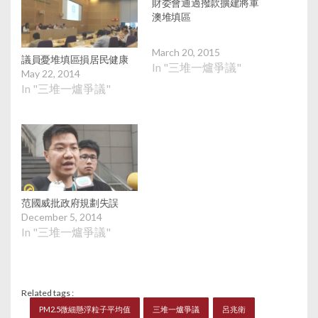
財委會通過撥款擴建將軍
澳堆填區
March 20, 2015
議員憂堆填區損居民健康
In "三堆一爐爭議"
May 22, 2014
In "三堆一爐爭議"
范國威批政府規劃失誤
December 5, 2014
In "三堆一爐爭議"
Related tags :
PM2.5微細懸浮粒子平均值
三堆一爐爭議
呂兆衛