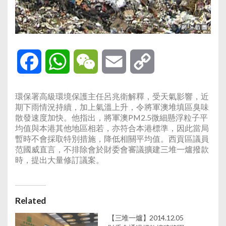
Facebook
WhatsApp
WeChat
Email
Copy
Link
環保署高級環境保護主任呂兆衛解釋，受天氣影響，近
期下雨情況持續，加上氣溫上升，令將軍澳堆填區臭味
散發速度加快。他指出，將軍澳PM2.5微細懸浮粒子平
均值與本港其他地區相若，亦符合本港標準，因此當局
暫時不會採取特別措施，降低相關平均值。西貢區議員
范國威直言，不排除會於財委會審議擴建三堆一爐撥款
時，提出大量修訂議案。
Related
【三堆一爐】2014.12.05