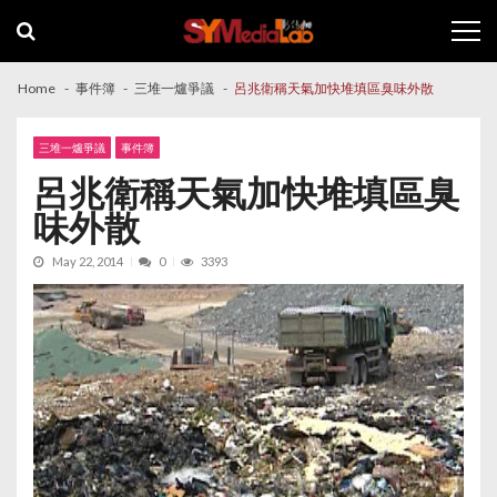
Skip
Skip
to
to
navigation
content
Home
事件簿
三堆一爐爭議
呂兆衛稱天氣加快堆填區臭味外散
三堆一爐爭議
事件簿
呂兆衛稱天氣加快堆填區臭
味外散
May 22, 2014
0
3393