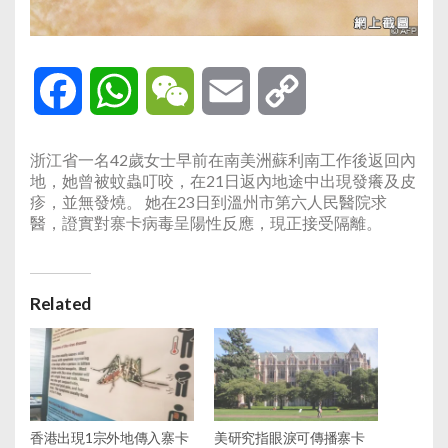
Facebook
WhatsApp
WeChat
Email
Copy
Link
浙江省一名42歲女士早前在南美洲蘇利南工作後返回內
地，她曾被蚊蟲叮咬，在21日返內地途中出現發癢及皮
疹，並無發燒。 她在23日到溫州市第六人民醫院求
醫，證實對寨卡病毒呈陽性反應，現正接受隔離。
Related
香港出現1宗外地傳入寨卡
美研究指眼淚可傳播寨卡