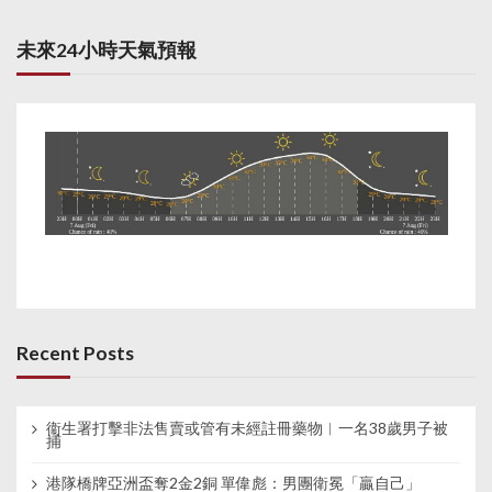
未來24小時天氣預報
Recent Posts
衞生署打擊非法售賣或管有未經註冊藥物︱一名38歲男子被
捕
港隊橋牌亞洲盃奪2金2銅 單偉彪：男團衛冕「贏自己」