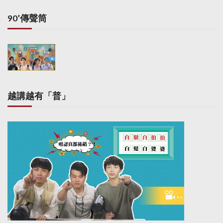
90’傳聲筒
越講越有「普」