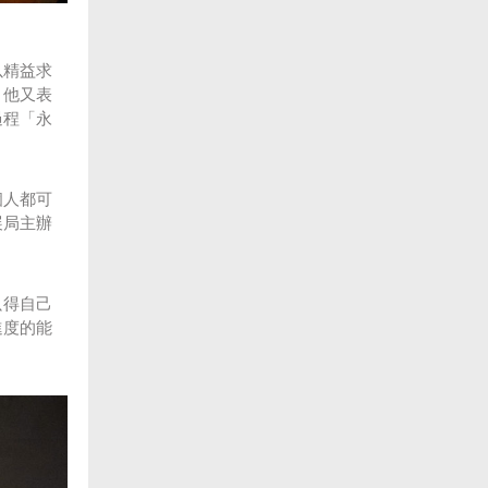
以精益求
。他又表
過程「永
個人都可
展局主辦
只得自己
進度的能