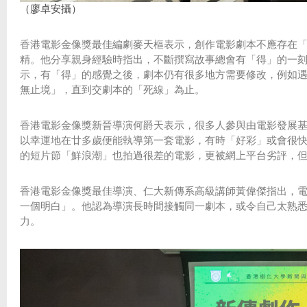
（廖卓安攝）
香港電影金像獎最佳編劇麥天樞表示，創作電影劇本不應存在
精。他分享親身經驗時指出，不斷撰寫故事總會有「得」的一
示，有「得」的感覺之後，劇本仍有很多地方需要修改，例如
無止境」，直到交劇本的「死線」為止。
香港電影金像獎新晉導演何爵天表示，很多人參與由電影發展
以幸運地在廿多歲便能執導第一套電影，有時「好彩」或會很
的短片節「鮮浪潮」也拍過很差的電影，更被網上平台劣評，
香港電影金像獎最佳導演、仁大新傳系高級講師黃偉傑指出，
一個明白」。他認為導演長時間接觸同一劇本，或令自己太熟
力。