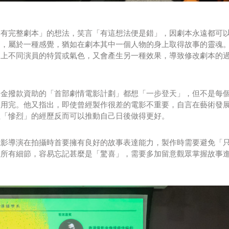
「有完整劇本」的想法，笑言「有這想法便是錯」，因劇本永遠都可
刻，屬於一種感覺，猶如在劇本其中一個人物的身上取得故事的靈魂
遇上不同演員的特質或氣色，又會產生另一種效果，導致修改劇本的
基金撥款資助的「首部劇情電影計劃」都想「一步登天」，但不是每
快用完。他又指出，即使曾經製作很差的電影不重要，自言在藝術發
但「慘烈」的經歷反而可以推動自己日後做得更好。
電影導演在拍攝時首要擁有良好的故事表達能力，製作時需要避免「
悉所有細節，容易忘記甚麼是「驚喜」，需要多加留意觀眾掌握故事