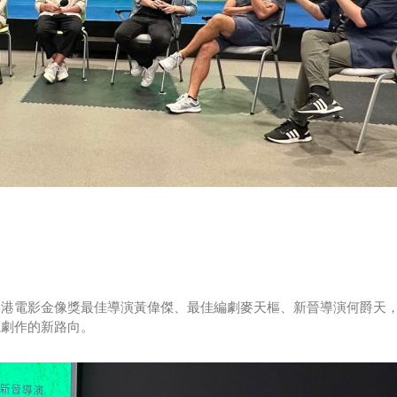
香港電影金像獎最佳導演黃偉傑、最佳編劇麥天樞、新晉導演何爵天
視劇作的新路向。