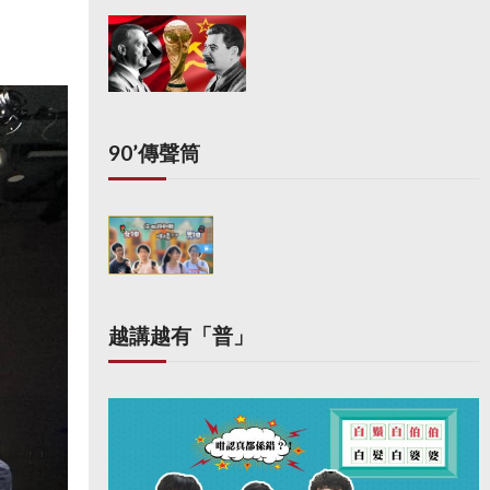
90’傳聲筒
越講越有「普」