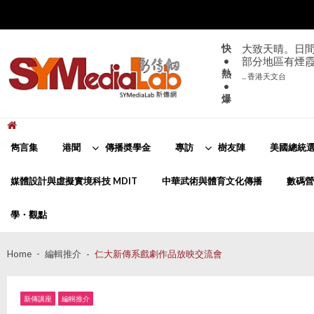
Skip
Skip
to
to
navigation
content
快
大致天晴。日間
•
部分地區有煙
熱
... 香港天文台
•
爆
新傳網
SYMediaLab
雋言集
港聞
傳播奬學金
專訪
樹友陣
美國總統選
媒體設計與虛擬實境科技 MDIT
中華武術與體育文化傳播
數碼營
學・觀點
Home
編輯推介
仁大新傳系戲劇作品放映交流會
新傳講座
編輯推介