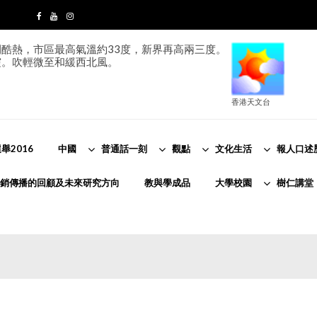
酷熱，市區最高氣溫約33度，新界再高兩三度。
霞。吹輕微至和緩西北風。
香港天文台
舉2016
中國
普通話一刻
觀點
文化生活
報人口述
銷傳播的回顧及未來研究方向
教與學成品
大學校園
樹仁講堂