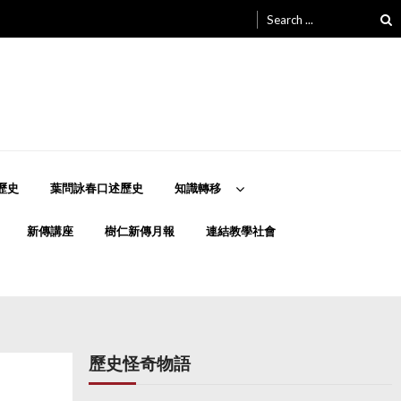
Search
for:
歷史
葉問詠春口述歷史
知識轉移
新傳講座
樹仁新傳月報
連結教學社會
歷史怪奇物語