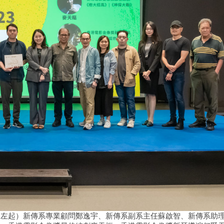
（左起）新傳系專業顧問鄭逸宇、新傳系副系主任蘇啟智、新傳系助