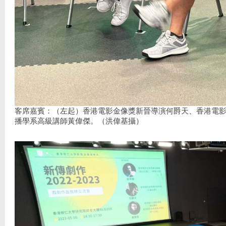
客席嘉賓：（左起）香港電影金像獎新晉導演何爵天、香港電
播學系高級講師黃偉傑。（洪偉基攝）