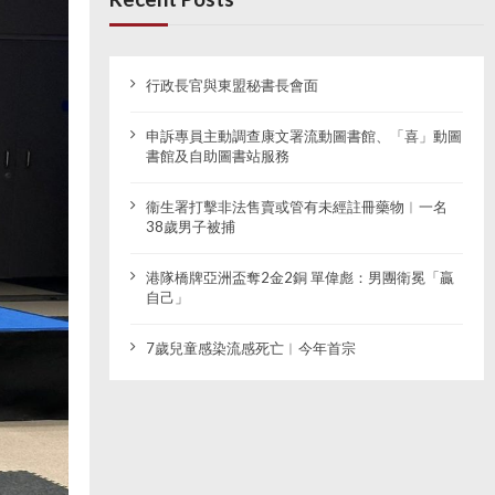
行政長官與東盟秘書長會面
申訴專員主動調查康文署流動圖書館、「喜」動圖
書館及自助圖書站服務
衞生署打擊非法售賣或管有未經註冊藥物︱一名
38歲男子被捕
港隊橋牌亞洲盃奪2金2銅 單偉彪：男團衛冕「贏
自己」
7歲兒童感染流感死亡︱今年首宗