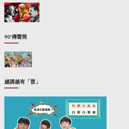
90’傳聲筒
越講越有「普」