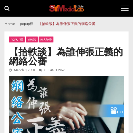
Skip
Skip
to
to
navigation
content
Home
popup欄
【拾軼談】為誰伸張正義的網絡公審
POPUP欄
拾軼談
無人地帶
【拾軼談】為誰伸張正義的
網絡公審
March 8, 2018
0
17962