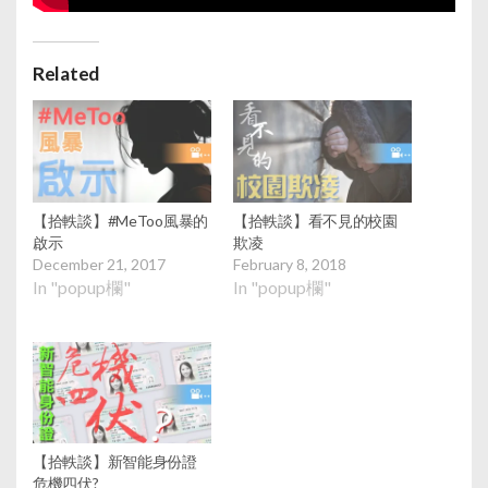
Related
【拾軼談】#MeToo風暴的
【拾軼談】看不見的校園
啟示
欺凌
December 21, 2017
February 8, 2018
In "popup欄"
In "popup欄"
【拾軼談】新智能身份證
危機四伏?