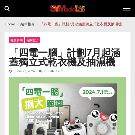
Skip
Skip
to
to
navigation
content
Home
編輯推介
「四電一腦」計劃7月起涵蓋獨立式乾衣機及抽濕機
社會新聞
編輯推介
「四電一腦」計劃7月起涵
蓋獨立式乾衣機及抽濕機
June 25, 2024
0
1233