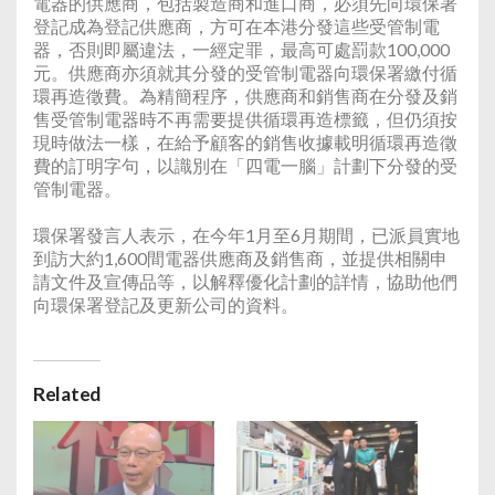
電器的供應商，包括製造商和進口商，必須先向環保署
登記成為登記供應商，方可在本港分發這些受管制電
器，否則即屬違法，一經定罪，最高可處罰款100,000
元。供應商亦須就其分發的受管制電器向環保署繳付循
環再造徵費。為精簡程序，供應商和銷售商在分發及銷
售受管制電器時不再需要提供循環再造標籤，但仍須按
現時做法一樣，在給予顧客的銷售收據載明循環再造徵
費的訂明字句，以識別在「四電一腦」計劃下分發的受
管制電器。
環保署發言人表示，在今年1月至6月期間，已派員實地
到訪大約1,600間電器供應商及銷售商，並提供相關申
請文件及宣傳品等，以解釋優化計劃的詳情，協助他們
向環保署登記及更新公司的資料。
Related