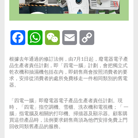
Facebook
WhatsApp
WeChat
Email
Copy
Link
根據去年通過的修訂法例，由7月1日起，廢電器電子產
品生產者責任計劃，即「四電一腦」計劃，會把獨立式
乾衣機和抽濕機包括在內，即銷售商會按照消費者的要
求，安排從消費者的處所免費移走一件相同類別的舊電
器。
「四電一腦」即廢電器電子產品生產者責任計劃。現
時，「四電」指空調機、雪櫃、洗衣機和電視機；「 一
腦」指電腦及相關的打印機、掃描器及顯示器。顧客購
買這些產品時，法例要求銷售商須為他們安排免費上門
回收同類舊產品的服務。