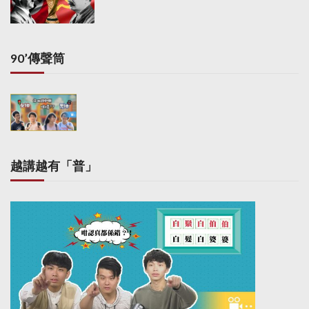
90’傳聲筒
越講越有「普」