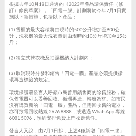
根據去年10月18日通過的《2023年產品環保責任（修
訂）條例草案》，「四電一腦」計劃將於今年7月1日實
施以下
新措施
，包括以下產品：
(1) 雪櫃的最大容積將由現時的500公升增加至900公
升，洗衣機的最大洗衣量則由現時的10公斤增加至15公
斤；
(2) 獨立式乾衣機及抽濕機納入計劃內；
(3) 取消現時分發和銷售「四電一腦」產品必須提供循
環再造標籤的規定。
環境保護署發言人呼籲市民善用鎖售商的除舊服務，確
保舊電器可以妥善回收、循環再造、轉廢為材。如市民
沒有購買新的「四電一腦」產品，但需回收舊的電器，
亦可致電回收熱線 2676 8888，或透過 WhatsApp 專線
6081 5096，預約安排免費上門收走舊件。
發言人又說，由7月1日起，上述4種新增「四電一腦」