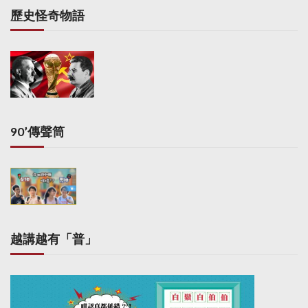
歷史怪奇物語
90’傳聲筒
越講越有「普」