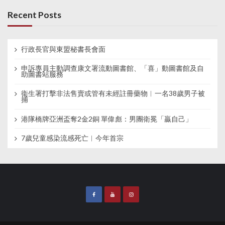
Recent Posts
行政長官與東盟秘書長會面
申訴專員主動調查康文署流動圖書館、「喜」動圖書館及自
助圖書站服務
衞生署打擊非法售賣或管有未經註冊藥物︱一名38歲男子被
捕
港隊橋牌亞洲盃奪2金2銅 單偉彪：男團衛冕「贏自己」
7歲兒童感染流感死亡︱今年首宗