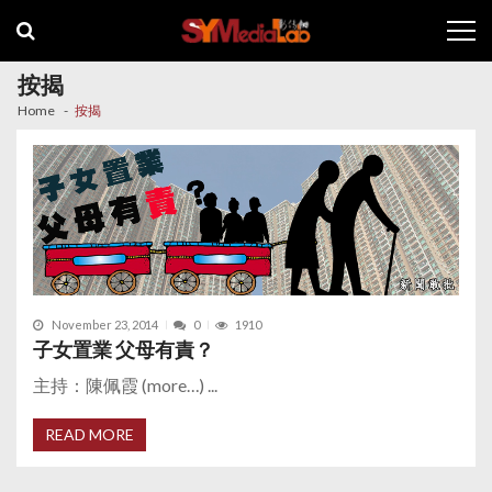
Skip
Skip
to
to
navigation
content
按揭
Home
按揭
November 23, 2014
0
1910
子女置業 父母有責？
主持：陳佩霞 (more…) ...
READ MORE