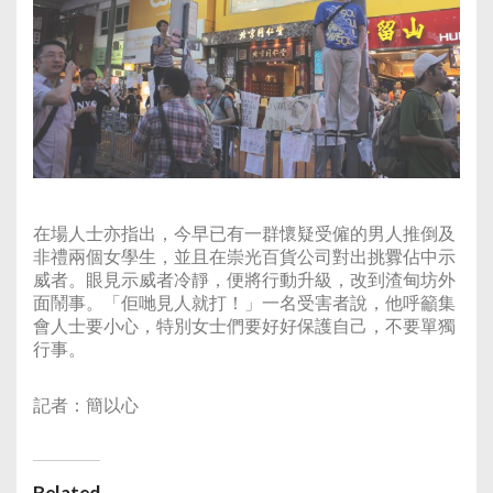
在場人士亦指出，今早已有一群懷疑受僱的男人推倒及
非禮兩個女學生，並且在崇光百貨公司對出挑釁佔中示
威者。眼見示威者冷靜，便將行動升級，改到渣甸坊外
面鬧事。「佢哋見人就打！」一名受害者說，他呼籲集
會人士要小心，特別女士們要好好保護自己，不要單獨
行事。
記者：簡以心
Related