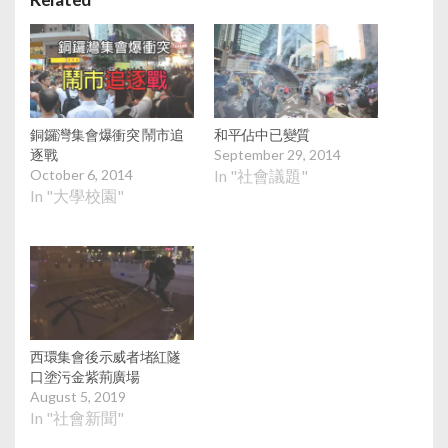
銅鑼灣集會爆衝突 鬧市追
和平佔中已變質
逐戰
September 29, 2014
October 6, 2014
In "社會議題"
In "大學校園"
西環集會後示威者堵紅隧
口塗污金紫荊廣場
August 5, 2019
In "社會新聞"