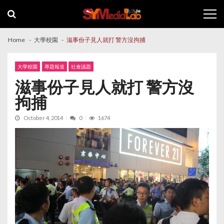
Skip
Skip
to
to
navigation
content
Home
大學校園
滋事份子見人就打 警方沒拘捕
大學校園
專題報道
社會議題
滋事份子見人就打 警方沒
拘捕
October 4, 2014
0
1674