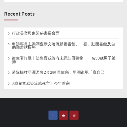
Recent Posts
行政長官與東盟秘書長會面
申訴專員主動調查康文署流動圖書館、「喜」動圖書館及自
助圖書站服務
衞生署打擊非法售賣或管有未經註冊藥物︱一名38歲男子被
捕
港隊橋牌亞洲盃奪2金2銅 單偉彪：男團衛冕「贏自己」
7歲兒童感染流感死亡︱今年首宗