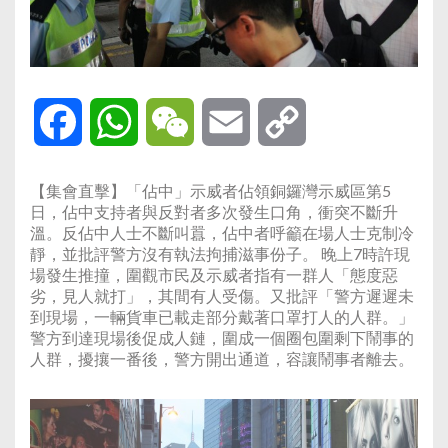
Facebook
WhatsApp
WeChat
Email
Copy
Link
【集會直擊】「佔中」示威者佔領銅鑼灣示威區第5
日，佔中支持者與反對者多次發生口角，衝突不斷升
溫。反佔中人士不斷叫囂，佔中者呼籲在場人士克制冷
靜，並批評警方沒有執法拘捕滋事份子。 晚上7時許現
場發生推撞，圍觀市民及示威者指有一群人「態度惡
劣，見人就打」，其間有人受傷。又批評「警方遲遲未
到現場，一輛貨車已載走部分戴著口罩打人的人群。」
警方到達現場後促成人鏈，圍成一個圈包圍剩下鬧事的
人群，擾攘一番後，警方開出通道，容讓鬧事者離去。