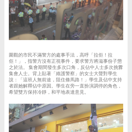
圍觀的市民不滿警方的處事手法，高呼「拉佢！拉
佢！」，指警方沒有正視事件，要求警方將滋事份子懲
之於法。 集會期間發生多次口角，反佔中人士多次挑釁
集會人士。背上貼著「維護警察」的女士大聲對學生
說：「這班人無前途，阻住條馬路！」學生及佔中支持
者跟她解釋佔中原因。學生在旁一直扮演調停的角色，
希望雙方保持冷靜，和平地表達意見。