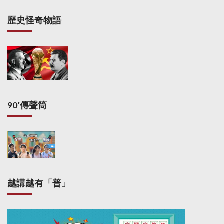
歷史怪奇物語
90’傳聲筒
越講越有「普」