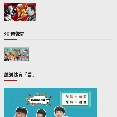
90’傳聲筒
越講越有「普」