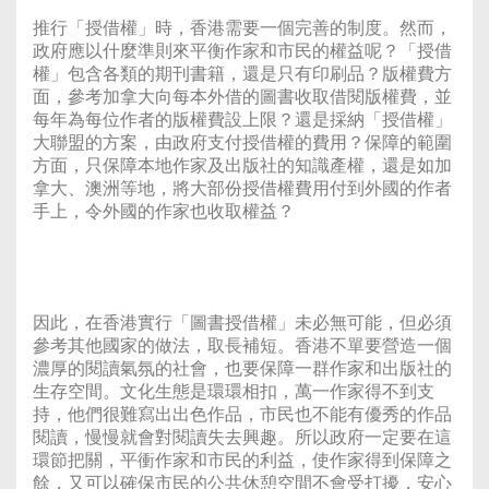
推行「授借權」時，香港需要一個完善的制度。然而，
政府應以什麼準則來平衡作家和市民的權益呢？「授借
權」包含各類的期刊書籍，還是只有印刷品？版權費方
面，參考加拿大向每本外借的圖書收取借閱版權費，並
每年為每位作者的版權費設上限？還是採納「授借權」
大聯盟的方案，由政府支付授借權的費用？保障的範圍
方面，只保障本地作家及出版社的知識產權，還是如加
拿大、澳洲等地，將大部份授借權費用付到外國的作者
手上，令外國的作家也收取權益？
因此，在香港實行「圖書授借權」未必無可能，但必須
參考其他國家的做法，取長補短。香港不單要營造一個
濃厚的閱讀氣氛的社會，也要保障一群作家和出版社的
生存空間。文化生態是環環相扣，萬一作家得不到支
持，他們很難寫出出色作品，市民也不能有優秀的作品
閱讀，慢慢就會對閱讀失去興趣。所以政府一定要在這
環節把關，平衝作家和市民的利益，使作家得到保障之
餘，又可以確保市民的公共休憩空間不會受打擾，安心