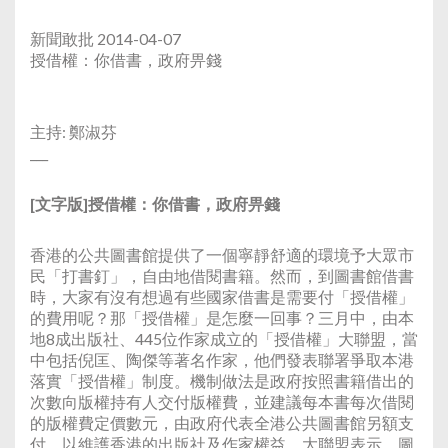
Link
新聞敢批 2014-04-07
授借權：你借書，政府畀錢
主持: 鄭淑芬
___
[文字版]授借權：你借書，政府畀錢
香港的公共圖書館提供了一個寧靜舒適的環境予大眾市
民「打書釘」，自由地借閱書籍。然而，到圖書館借書
時，大家有沒有想過有些國家借書是需要付「授借權」
的費用呢？那「授借權」是怎麼一回事？三月中，由本
地8成出版社、445位作家成立的「授借權」大聯盟，當
中包括倪匡、陶傑等著名作家，他們發表聯署爭取本港
落實「授借權」制度。機制做法是政府按照書籍借出的
次數向版權持有人交付版權費，並建議每本書每次借閱
的版權費定價數元，由政府代表全港公共圖書館另額支
付，以維護香港的出版社及作家權益。大聯盟表示，圖