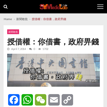
Skip
Skip
to
to
navigation
content
Home
新聞敢批
授借權：你借書，政府畀錢
新聞敢批
授借權：你借書，政府畀錢
April 7, 2014
0
1702
Facebook
WhatsApp
WeChat
Email
Copy