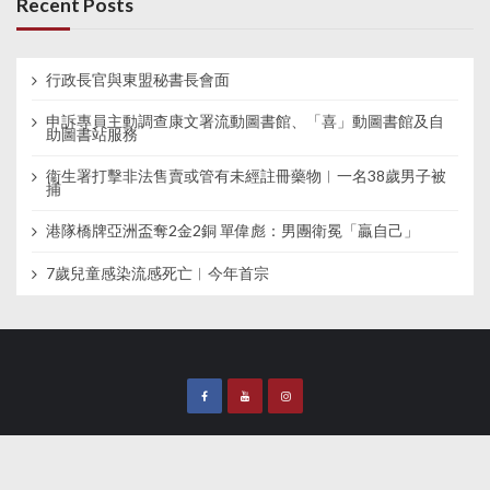
Recent Posts
行政長官與東盟秘書長會面
申訴專員主動調查康文署流動圖書館、「喜」動圖書館及自
助圖書站服務
衞生署打擊非法售賣或管有未經註冊藥物︱一名38歲男子被
捕
港隊橋牌亞洲盃奪2金2銅 單偉彪：男團衛冕「贏自己」
7歲兒童感染流感死亡︱今年首宗
Copyright 2021 SYMediaLab 新傳網