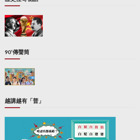
90’傳聲筒
越講越有「普」