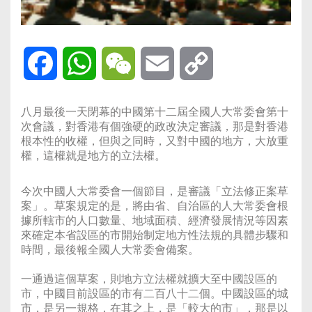
Facebook
WhatsApp
WeChat
Email
Copy
Link
八月最後一天閉幕的中國第十二屆全國人大常委會第十
次會議，對香港有個強硬的政改決定審議，那是對香港
根本性的收權，但與之同時，又對中國的地方，大放重
權，這權就是地方的立法權。
今次中國人大常委會一個節目，是審議「立法修正案草
案」。草案規定的是，將由省、自治區的人大常委會根
據所轄市的人口數量、地域面積、經濟發展情況等因素
來確定本省設區的市開始制定地方性法規的具體步驟和
時間，最後報全國人大常委會備案。
一通過這個草案，則地方立法權就擴大至中國設區的
市，中國目前設區的市有二百八十二個。中國設區的城
市，是另一規格，在其之上，是「較大的市」，那是以