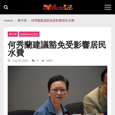
Skip
Skip
to
to
navigation
content
Home
事件簿
何秀蘭建議豁免受影響居民水費
事件簿
啟晴邨鉛水恐慌
何秀蘭建議豁免受影響居民
水費
July 23, 2015
0
2490