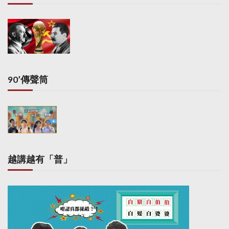
90’傳聲筒
越講越有「普」