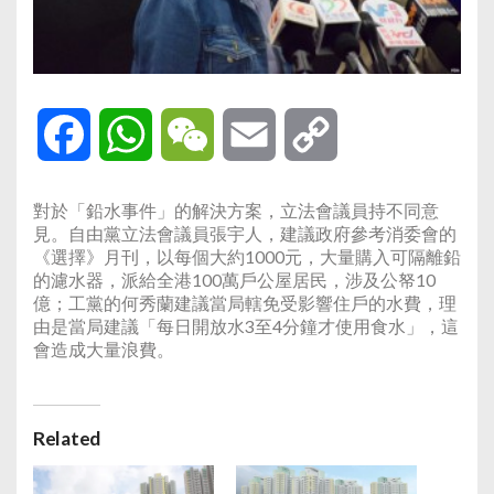
Facebook
WhatsApp
WeChat
Email
Copy
Link
對於「鉛水事件」的解決方案，立法會議員持不同意
見。自由黨立法會議員張宇人，建議政府參考消委會的
《選擇》月刊，以每個大約1000元，大量購入可隔離鉛
的濾水器，派給全港100萬戶公屋居民，涉及公帑10
億；工黨的何秀蘭建議當局轄免受影響住戶的水費，理
由是當局建議「每日開放水3至4分鐘才使用食水」，這
會造成大量浪費。
Related